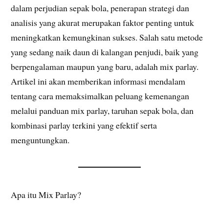
dalam perjudian sepak bola, penerapan strategi dan
analisis yang akurat merupakan faktor penting untuk
meningkatkan kemungkinan sukses. Salah satu metode
yang sedang naik daun di kalangan penjudi, baik yang
berpengalaman maupun yang baru, adalah mix parlay.
Artikel ini akan memberikan informasi mendalam
tentang cara memaksimalkan peluang kemenangan
melalui panduan mix parlay, taruhan sepak bola, dan
kombinasi parlay terkini yang efektif serta
menguntungkan.
Apa itu Mix Parlay?