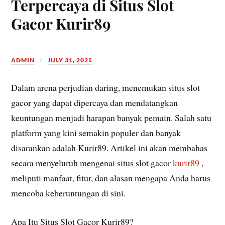
Terpercaya di Situs Slot
Gacor Kurir89
ADMIN
JULY 31, 2025
Dalam arena perjudian daring, menemukan situs slot
gacor yang dapat dipercaya dan mendatangkan
keuntungan menjadi harapan banyak pemain. Salah satu
platform yang kini semakin populer dan banyak
disarankan adalah Kurir89. Artikel ini akan membahas
secara menyeluruh mengenai situs slot gacor
kurir89
,
meliputi manfaat, fitur, dan alasan mengapa Anda harus
mencoba keberuntungan di sini.
Apa Itu Situs Slot Gacor Kurir89?