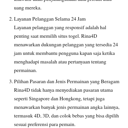
uang mereka.
Layanan Pelanggan Selama 24 Jam
Layanan pelanggan yang responsif adalah hal
penting saat memilih situs togel. Rina4D
menawarkan dukungan pelanggan yang tersedia 24
jam untuk membantu pengguna kapan saja ketika
menghadapi masalah atau pertanyaan tentang
permainan.
Pilihan Pasaran dan Jenis Permainan yang Beragam
Rina4D tidak hanya menyediakan pasaran utama
seperti Singapore dan Hongkong, tetapi juga
menawarkan banyak jenis permainan angka lainnya,
termasuk 4D, 3D, dan colok bebas yang bisa dipilih
sesuai preferensi para pemain.