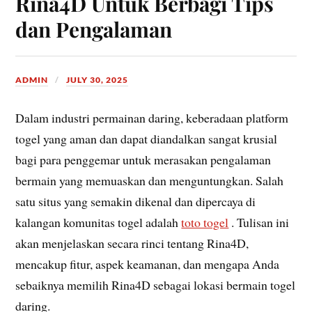
Rina4D Untuk Berbagi Tips
dan Pengalaman
ADMIN
JULY 30, 2025
Dalam industri permainan daring, keberadaan platform
togel yang aman dan dapat diandalkan sangat krusial
bagi para penggemar untuk merasakan pengalaman
bermain yang memuaskan dan menguntungkan. Salah
satu situs yang semakin dikenal dan dipercaya di
kalangan komunitas togel adalah
toto togel
. Tulisan ini
akan menjelaskan secara rinci tentang Rina4D,
mencakup fitur, aspek keamanan, dan mengapa Anda
sebaiknya memilih Rina4D sebagai lokasi bermain togel
daring.