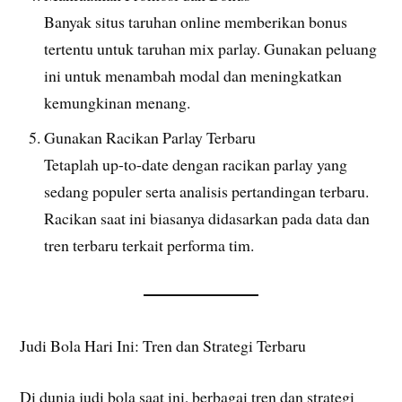
Banyak situs taruhan online memberikan bonus
tertentu untuk taruhan mix parlay. Gunakan peluang
ini untuk menambah modal dan meningkatkan
kemungkinan menang.
Gunakan Racikan Parlay Terbaru
Tetaplah up-to-date dengan racikan parlay yang
sedang populer serta analisis pertandingan terbaru.
Racikan saat ini biasanya didasarkan pada data dan
tren terbaru terkait performa tim.
Judi Bola Hari Ini: Tren dan Strategi Terbaru
Di dunia judi bola saat ini, berbagai tren dan strategi