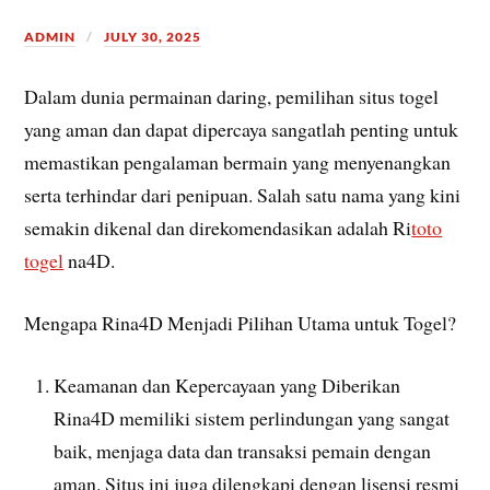
ADMIN
JULY 30, 2025
Dalam dunia permainan daring, pemilihan situs togel
yang aman dan dapat dipercaya sangatlah penting untuk
memastikan pengalaman bermain yang menyenangkan
serta terhindar dari penipuan. Salah satu nama yang kini
semakin dikenal dan direkomendasikan adalah Ri
toto
togel
na4D.
Mengapa Rina4D Menjadi Pilihan Utama untuk Togel?
Keamanan dan Kepercayaan yang Diberikan
Rina4D memiliki sistem perlindungan yang sangat
baik, menjaga data dan transaksi pemain dengan
aman. Situs ini juga dilengkapi dengan lisensi resmi