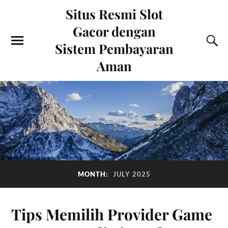
Situs Resmi Slot
Gacor dengan
Sistem Pembayaran
Aman
MONTH:
JULY 2025
Tips Memilih Provider Game