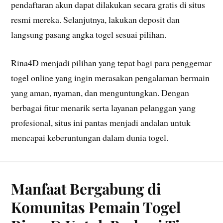
pendaftaran akun dapat dilakukan secara gratis di situs
resmi mereka. Selanjutnya, lakukan deposit dan
langsung pasang angka togel sesuai pilihan.
Rina4D menjadi pilihan yang tepat bagi para penggemar
togel online yang ingin merasakan pengalaman bermain
yang aman, nyaman, dan menguntungkan. Dengan
berbagai fitur menarik serta layanan pelanggan yang
profesional, situs ini pantas menjadi andalan untuk
mencapai keberuntungan dalam dunia togel.
Manfaat Bergabung di
Komunitas Pemain Togel