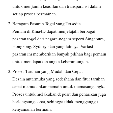
untuk menjamin keadilan dan transparansi dalam
setiap proses permainan.
Beragam Pasaran Togel yang Tersedia
Pemain di Rina4D dapat menjelajahi berbagai
pasaran togel dari negara-negara seperti Singapura,
Hongkong, Sydney, dan yang lainnya. Variasi
pasaran ini memberikan banyak pilihan bagi pemain
untuk mendapatkan angka keberuntungan.
Proses Taruhan yang Mudah dan Cepat
Desain antarmuka yang sederhana dan fitur taruhan
cepat memudahkan pemain untuk memasang angka.
Proses untuk melakukan deposit dan penarikan juga
berlangsung cepat, sehingga tidak mengganggu
kenyamanan bermain.