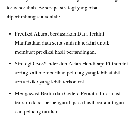
terus berubah. Beberapa strategi yang bisa
dipertimbangkan adalah:
Prediksi Akurat berdasarkan Data Terkini:
Manfaatkan data serta statistik terkini untuk
membuat prediksi hasil pertandingan.
Strategi Over/Under dan Asian Handicap: Pilihan ini
sering kali memberikan peluang yang lebih stabil
serta risiko yang lebih terkontrol.
Mengawasi Berita dan Cedera Pemain: Informasi
terbaru dapat berpengaruh pada hasil pertandingan
dan peluang taruhan.