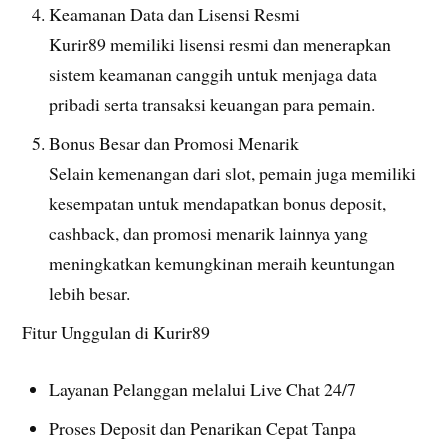
Keamanan Data dan Lisensi Resmi
Kurir89 memiliki lisensi resmi dan menerapkan
sistem keamanan canggih untuk menjaga data
pribadi serta transaksi keuangan para pemain.
Bonus Besar dan Promosi Menarik
Selain kemenangan dari slot, pemain juga memiliki
kesempatan untuk mendapatkan bonus deposit,
cashback, dan promosi menarik lainnya yang
meningkatkan kemungkinan meraih keuntungan
lebih besar.
Fitur Unggulan di Kurir89
Layanan Pelanggan melalui Live Chat 24/7
Proses Deposit dan Penarikan Cepat Tanpa