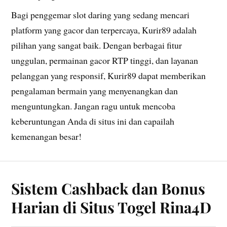
Bagi penggemar slot daring yang sedang mencari
platform yang gacor dan terpercaya, Kurir89 adalah
pilihan yang sangat baik. Dengan berbagai fitur
unggulan, permainan gacor RTP tinggi, dan layanan
pelanggan yang responsif, Kurir89 dapat memberikan
pengalaman bermain yang menyenangkan dan
menguntungkan. Jangan ragu untuk mencoba
keberuntungan Anda di situs ini dan capailah
kemenangan besar!
Sistem Cashback dan Bonus
Harian di Situs Togel Rina4D