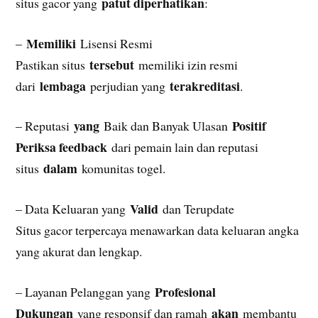
patut diperhatikan
situs gacor yang
:
Memiliki
–
Lisensi Resmi
tersebut
Pastikan situs
memiliki izin resmi
lembaga
terakreditasi
dari
perjudian yang
.
yang
Positif
– Reputasi
Baik dan Banyak Ulasan
Periksa feedback
dari pemain lain dan reputasi
dalam
situs
komunitas togel.
Valid
– Data Keluaran yang
dan Terupdate
Situs gacor terpercaya menawarkan data keluaran angka
yang akurat dan lengkap.
Profesional
– Layanan Pelanggan yang
Dukungan
akan
yang responsif dan ramah
membantu