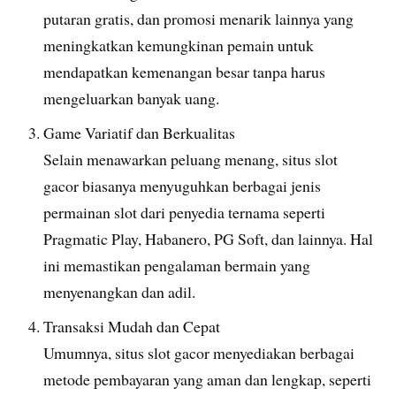
putaran gratis, dan promosi menarik lainnya yang
meningkatkan kemungkinan pemain untuk
mendapatkan kemenangan besar tanpa harus
mengeluarkan banyak uang.
Game Variatif dan Berkualitas
Selain menawarkan peluang menang, situs slot
gacor biasanya menyuguhkan berbagai jenis
permainan slot dari penyedia ternama seperti
Pragmatic Play, Habanero, PG Soft, dan lainnya. Hal
ini memastikan pengalaman bermain yang
menyenangkan dan adil.
Transaksi Mudah dan Cepat
Umumnya, situs slot gacor menyediakan berbagai
metode pembayaran yang aman dan lengkap, seperti