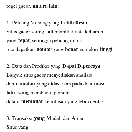
antara lain
togel gacor,
:
Lebih Besar
1. Peluang Menang yang
Situs gacor sering kali memiliki data keluaran
tepat
yang
, sehingga peluang untuk
nomor
benar
tinggi
mendapatkan
yang
semakin
.
Dapat Dipercaya
2. Data dan Prediksi yang
Banyak situs gacor menyediakan analisis
ramalan
masa
dan
yang didasarkan pada data
lalu
yang
,
membantu pemain
membuat
dalam
keputusan yang lebih cerdas.
yang
3. Transaksi
Mudah dan Aman
Situs yang