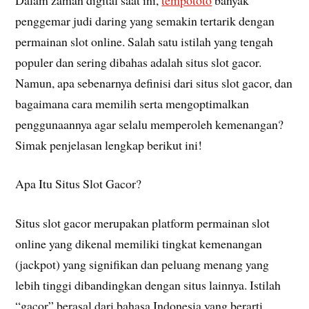
penggemar judi daring yang semakin tertarik dengan
permainan slot online. Salah satu istilah yang tengah
populer dan sering dibahas adalah situs slot gacor.
Namun, apa sebenarnya definisi dari situs slot gacor, dan
bagaimana cara memilih serta mengoptimalkan
penggunaannya agar selalu memperoleh kemenangan?
Simak penjelasan lengkap berikut ini!
Apa Itu Situs Slot Gacor?
Situs slot gacor merupakan platform permainan slot
online yang dikenal memiliki tingkat kemenangan
(jackpot) yang signifikan dan peluang menang yang
lebih tinggi dibandingkan dengan situs lainnya. Istilah
“gacor” berasal dari bahasa Indonesia yang berarti