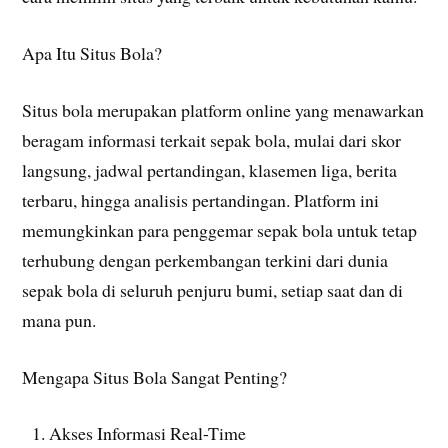
Apa Itu Situs Bola?
Situs bola merupakan platform online yang menawarkan
beragam informasi terkait sepak bola, mulai dari skor
langsung, jadwal pertandingan, klasemen liga, berita
terbaru, hingga analisis pertandingan. Platform ini
memungkinkan para penggemar sepak bola untuk tetap
terhubung dengan perkembangan terkini dari dunia
sepak bola di seluruh penjuru bumi, setiap saat dan di
mana pun.
Mengapa Situs Bola Sangat Penting?
Akses Informasi Real-Time