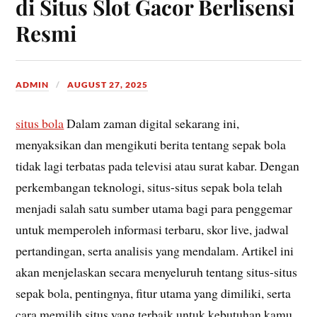
di Situs Slot Gacor Berlisensi
Resmi
ADMIN
AUGUST 27, 2025
situs bola
Dalam zaman digital sekarang ini,
menyaksikan dan mengikuti berita tentang sepak bola
tidak lagi terbatas pada televisi atau surat kabar. Dengan
perkembangan teknologi, situs-situs sepak bola telah
menjadi salah satu sumber utama bagi para penggemar
untuk memperoleh informasi terbaru, skor live, jadwal
pertandingan, serta analisis yang mendalam. Artikel ini
akan menjelaskan secara menyeluruh tentang situs-situs
sepak bola, pentingnya, fitur utama yang dimiliki, serta
cara memilih situs yang terbaik untuk kebutuhan kamu.