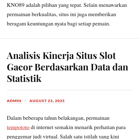
KNO89 adalah pilihan yang tepat. Selain menawarkan
permainan berkualitas, situs ini juga memberikan
beragam keuntungan nyata bagi setiap pemain.
Analisis Kinerja Situs Slot
Gacor Berdasarkan Data dan
Statistik
ADMIN
AUGUST 23, 2025
Dalam beberapa tahun belakangan, permainan
tempototo
di internet semakin menarik perhatian para
penggemar judi virtual. Salah satu istilah yang kini