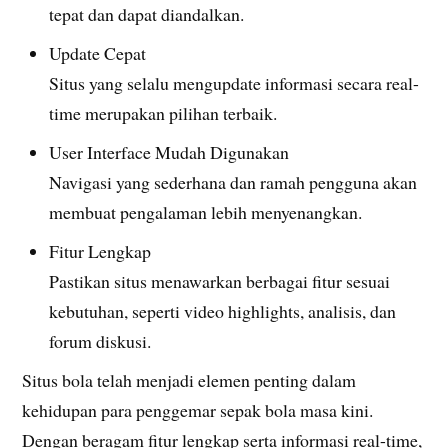
tepat dan dapat diandalkan.
Update Cepat
Situs yang selalu mengupdate informasi secara real-
time merupakan pilihan terbaik.
User Interface Mudah Digunakan
Navigasi yang sederhana dan ramah pengguna akan
membuat pengalaman lebih menyenangkan.
Fitur Lengkap
Pastikan situs menawarkan berbagai fitur sesuai
kebutuhan, seperti video highlights, analisis, dan
forum diskusi.
Situs bola telah menjadi elemen penting dalam
kehidupan para penggemar sepak bola masa kini.
Dengan beragam fitur lengkap serta informasi real-time,