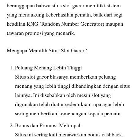
beranggapan bahwa situs slot gacor memiliki sistem
yang mendukung keberhasilan pemain, baik dari segi
keadilan RNG (Random Number Generator) maupun
tawaran promosi yang menarik.
Mengapa Memilih Situs Slot Gacor?
Peluang Menang Lebih Tinggi
Situs slot gacor biasanya memberikan peluang
menang yang lebih tinggi dibandingkan dengan situs
lainnya. Ini disebabkan oleh mesin slot yang
digunakan telah diatur sedemikian rupa agar lebih
sering memberikan kemenangan kepada pemain.
Bonus dan Promosi Melimpah
Situs ini sering kali menawarkan bonus cashback,