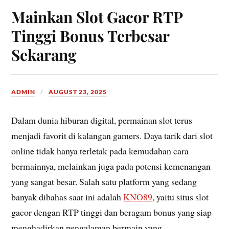
Mainkan Slot Gacor RTP
Tinggi Bonus Terbesar
Sekarang
ADMIN
AUGUST 23, 2025
Dalam dunia hiburan digital, permainan slot terus
menjadi favorit di kalangan gamers. Daya tarik dari slot
online tidak hanya terletak pada kemudahan cara
bermainnya, melainkan juga pada potensi kemenangan
yang sangat besar. Salah satu platform yang sedang
banyak dibahas saat ini adalah
KNO89
, yaitu situs slot
gacor dengan RTP tinggi dan beragam bonus yang siap
menghadirkan pengalaman bermain yang