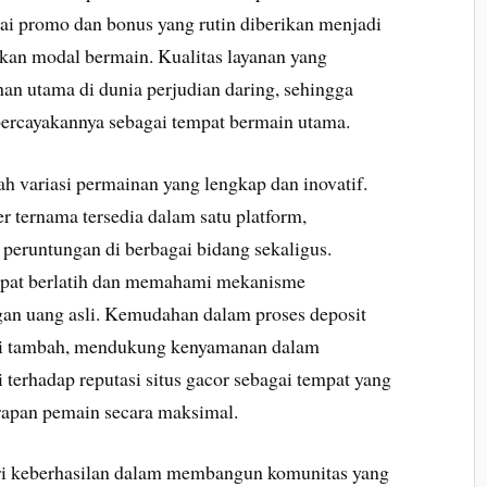
gai promo dan bonus yang rutin diberikan menjadi
kan modal bermain. Kualitas layanan yang
han utama di dunia perjudian daring, sehingga
ercayakannya sebagai tempat bermain utama.
ah variasi permainan yang lengkap dan inovatif.
r ternama tersedia dalam satu platform,
runtungan di berbagai bidang sekaligus.
apat berlatih dan memahami mekanisme
ngan uang asli. Kemudahan dalam proses deposit
lai tambah, mendukung kenyamanan dalam
i terhadap reputasi situs gacor sebagai tempat yang
pan pemain secara maksimal.
dari keberhasilan dalam membangun komunitas yang