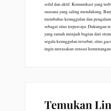
solid dan aktif. Komunikasi yang te
suasana yang saling mendukung. Bany
membahas keunggulan dan pengalaman 
sebagai situs terpercaya. Dukungan t
yang ramah menjadi bagian dari stra
segala keunggulan tersebut, situs ga
ingin merasakan sensasi kemenangan
Temukan Lin