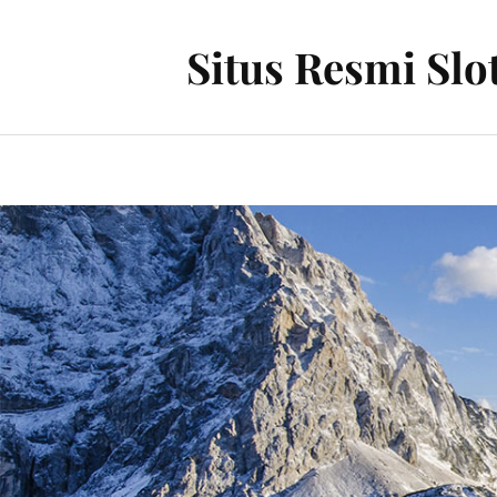
Situs Resmi Sl