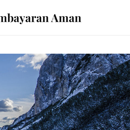
Pembayaran Aman