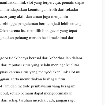
anfaatkan link slot yang terpercaya, pemain dapat
an mendapatkan keuntungan lebih dari sekadar
acor yang aktif dan aman juga menjamin
i, sehingga pengalaman bermain jadi lebih tenang
leh karena itu, memilih link gacor yang tepat
gkatkan peluang meraih hasil maksimal dari
gacor tidak hanya berasal dari keberhasilan dalam
dari reputasi situs yang selalu menjaga kualitas
uas karena situs yang menyediakan link slot ini
uan, serta menyediakan berbagai fitur
 24 jam dan metode pembayaran yang beragam.
sebut, setiap pemain dapat mengoptimalkan
ari setiap taruhan mereka. Jadi, jangan ragu