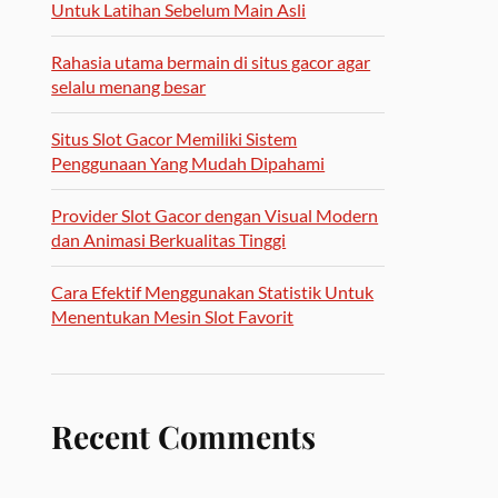
Untuk Latihan Sebelum Main Asli
Rahasia utama bermain di situs gacor agar
selalu menang besar
Situs Slot Gacor Memiliki Sistem
Penggunaan Yang Mudah Dipahami
Provider Slot Gacor dengan Visual Modern
dan Animasi Berkualitas Tinggi
Cara Efektif Menggunakan Statistik Untuk
Menentukan Mesin Slot Favorit
Recent Comments