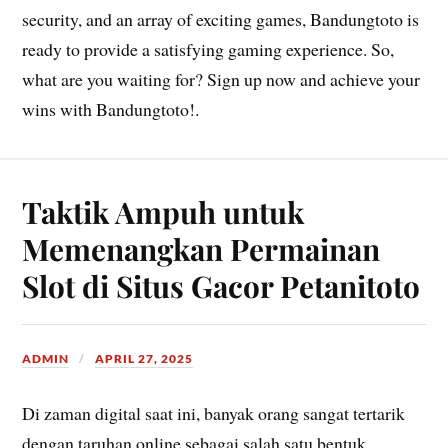
security, and an array of exciting games, Bandungtoto is
ready to provide a satisfying gaming experience. So,
what are you waiting for? Sign up now and achieve your
wins with Bandungtoto!.
Taktik Ampuh untuk
Memenangkan Permainan
Slot di Situs Gacor Petanitoto
ADMIN
APRIL 27, 2025
Di zaman digital saat ini, banyak orang sangat tertarik
dengan taruhan online sebagai salah satu bentuk