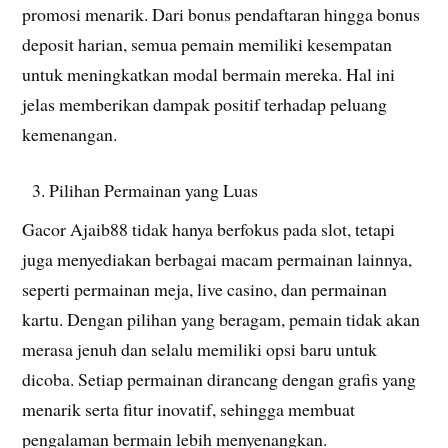
promosi menarik. Dari bonus pendaftaran hingga bonus
deposit harian, semua pemain memiliki kesempatan
untuk meningkatkan modal bermain mereka. Hal ini
jelas memberikan dampak positif terhadap peluang
kemenangan.
Pilihan Permainan yang Luas
Gacor Ajaib88 tidak hanya berfokus pada slot, tetapi
juga menyediakan berbagai macam permainan lainnya,
seperti permainan meja, live casino, dan permainan
kartu. Dengan pilihan yang beragam, pemain tidak akan
merasa jenuh dan selalu memiliki opsi baru untuk
dicoba. Setiap permainan dirancang dengan grafis yang
menarik serta fitur inovatif, sehingga membuat
pengalaman bermain lebih menyenangkan.