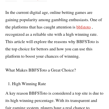
In the current digital age, online betting games are
gaining popularity among gambling enthusiasts. One of
the platforms that has caught attention is
bbfstoto
,
recognized as a reliable site with a high winning rate.
This article will explore the reasons why BBFSToto is
the top choice for bettors and how you can use this
platform to boost your chances of winning.
What Makes BBFSToto a Great Choice?
High Winning Rate
A key reason BBFSToto is considered a top site is due to
its high winning percentage. With its transparent and
fair gaming system, players have a real chance to