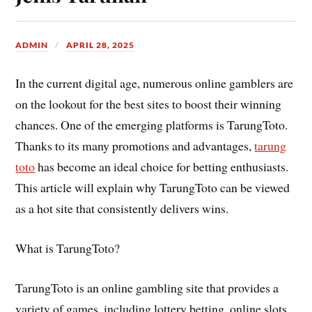
ADMIN
APRIL 28, 2025
In the current digital age, numerous online gamblers are
on the lookout for the best sites to boost their winning
chances. One of the emerging platforms is TarungToto.
Thanks to its many promotions and advantages,
tarung
toto
has become an ideal choice for betting enthusiasts.
This article will explain why TarungToto can be viewed
as a hot site that consistently delivers wins.
What is TarungToto?
TarungToto is an online gambling site that provides a
variety of games, including lottery betting, online slots,