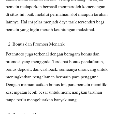
pemain melaporkan berhasil memperoleh kemenangan
di situs ini, baik melalui permainan slot maupun taruhan
lainnya. Hal ini jelas menjadi daya tarik tersendiri bagi
pemain yang ingin meraih keuntungan maksimal.
Bonus dan Promosi Menarik
Petanitoto juga terkenal dengan beragam bonus dan
promosi yang menggoda. Terdapat bonus pendaftaran,
bonus deposit, dan cashback, semuanya dirancang untuk
meningkatkan pengalaman bermain para pengguna.
Dengan memanfaatkan bonus ini, para pemain memiliki
kesempatan lebih besar untuk memenangkan taruhan
tanpa perlu mengeluarkan banyak uang.
Permainan Beragam