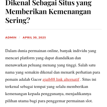
Dikenal Sebagai Situs yang
Memberikan Kemenangan
Sering?
ADMIN
APRIL 30, 2025
Dalam dunia permainan online, banyak individu yang
mencari platform yang dapat diandalkan dan
menawarkan peluang menang yang tinggi. Salah satu
nama yang semakin dikenal dan menarik perhatian para
pemain adalah Gacor
ajaib88 link alternatif
. Situs ini
terkenal sebagai tempat yang selalu memberikan
kemenangan kepada penggunanya, menjadikannya
pilihan utama bagi para penggemar permainan slot.