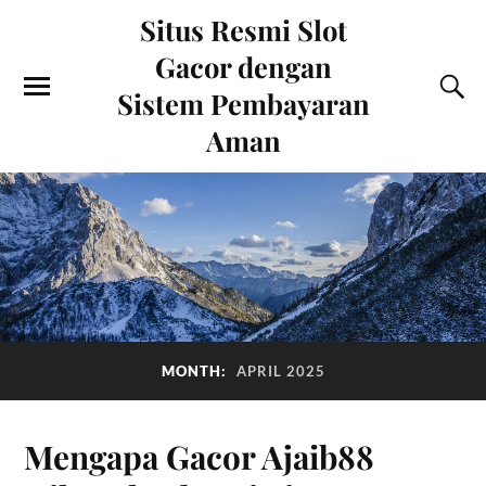
Situs Resmi Slot
Gacor dengan
Sistem Pembayaran
Aman
MONTH:
APRIL 2025
Mengapa Gacor Ajaib88