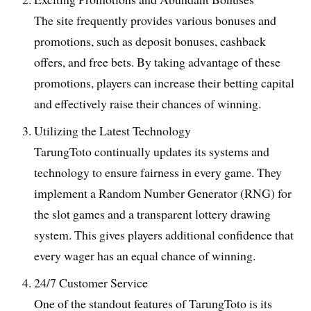
The site frequently provides various bonuses and
promotions, such as deposit bonuses, cashback
offers, and free bets. By taking advantage of these
promotions, players can increase their betting capital
and effectively raise their chances of winning.
Utilizing the Latest Technology
TarungToto continually updates its systems and
technology to ensure fairness in every game. They
implement a Random Number Generator (RNG) for
the slot games and a transparent lottery drawing
system. This gives players additional confidence that
every wager has an equal chance of winning.
24/7 Customer Service
One of the standout features of TarungToto is its