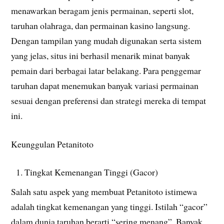
menawarkan beragam jenis permainan, seperti slot,
taruhan olahraga, dan permainan kasino langsung.
Dengan tampilan yang mudah digunakan serta sistem
yang jelas, situs ini berhasil menarik minat banyak
pemain dari berbagai latar belakang. Para penggemar
taruhan dapat menemukan banyak variasi permainan
sesuai dengan preferensi dan strategi mereka di tempat
ini.
Keunggulan Petanitoto
Tingkat Kemenangan Tinggi (Gacor)
Salah satu aspek yang membuat Petanitoto istimewa
adalah tingkat kemenangan yang tinggi. Istilah “gacor”
dalam dunia taruhan berarti “sering menang”. Banyak