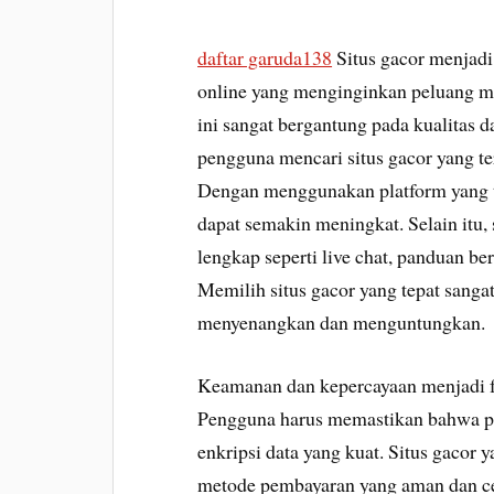
daftar garuda138
Situs gacor menjadi 
online yang menginginkan peluang me
ini sangat bergantung pada kualitas d
pengguna mencari situs gacor yang te
Dengan menggunakan platform yang 
dapat semakin meningkat. Selain itu, 
lengkap seperti live chat, panduan be
Memilih situs gacor yang tepat sanga
menyenangkan dan menguntungkan.
Keamanan dan kepercayaan menjadi fa
Pengguna harus memastikan bahwa pla
enkripsi data yang kuat. Situs gacor
metode pembayaran yang aman dan cepa