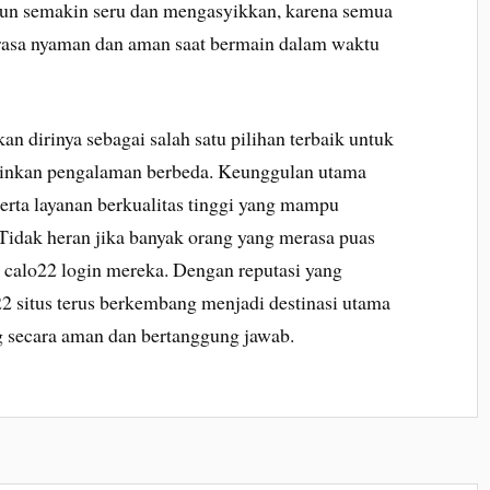
 pun semakin seru dan mengasyikkan, karena semua
erasa nyaman dan aman saat bermain dalam waktu
n dirinya sebagai salah satu pilihan terbaik untuk
nginkan pengalaman berbeda. Keunggulan utama
 serta layanan berkualitas tinggi yang mampu
idak heran jika banyak orang yang merasa puas
 calo22 login mereka. Dengan reputasi yang
o22 situs terus berkembang menjadi destinasi utama
g secara aman dan bertanggung jawab.