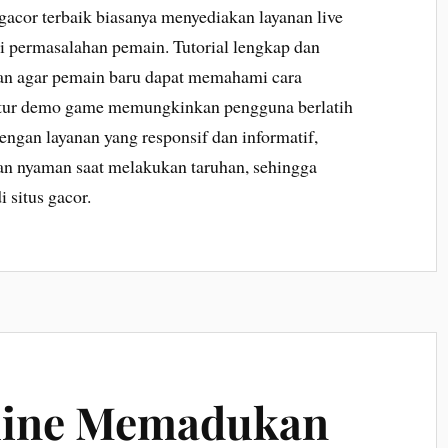
 gacor terbaik biasanya menyediakan layanan live
 permasalahan pemain. Tutorial lengkap dan
akan agar pemain baru dapat memahami cara
fitur demo game memungkinkan pengguna berlatih
ngan layanan yang responsif dan informatif,
dan nyaman saat melakukan taruhan, sehingga
 situs gacor.
nline Memadukan