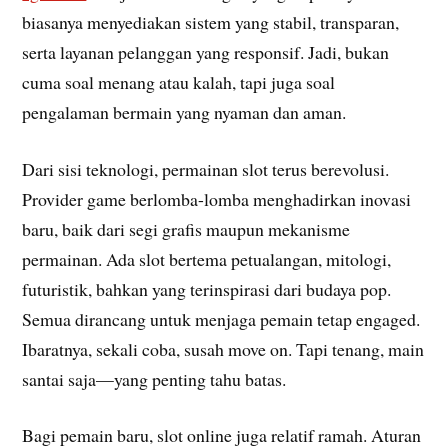
biasanya menyediakan sistem yang stabil, transparan,
serta layanan pelanggan yang responsif. Jadi, bukan
cuma soal menang atau kalah, tapi juga soal
pengalaman bermain yang nyaman dan aman.
Dari sisi teknologi, permainan slot terus berevolusi.
Provider game berlomba-lomba menghadirkan inovasi
baru, baik dari segi grafis maupun mekanisme
permainan. Ada slot bertema petualangan, mitologi,
futuristik, bahkan yang terinspirasi dari budaya pop.
Semua dirancang untuk menjaga pemain tetap engaged.
Ibaratnya, sekali coba, susah move on. Tapi tenang, main
santai saja—yang penting tahu batas.
Bagi pemain baru, slot online juga relatif ramah. Aturan