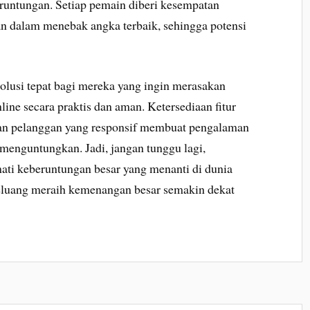
eruntungan. Setiap pemain diberi kesempatan
an dalam menebak angka terbaik, sehingga potensi
olusi tepat bagi mereka yang ingin merasakan
line secara praktis dan aman. Ketersediaan fitur
nan pelanggan yang responsif membuat pengalaman
enguntungkan. Jadi, jangan tunggu lagi,
ati keberuntungan besar yang menanti di dunia
 peluang meraih kemenangan besar semakin dekat