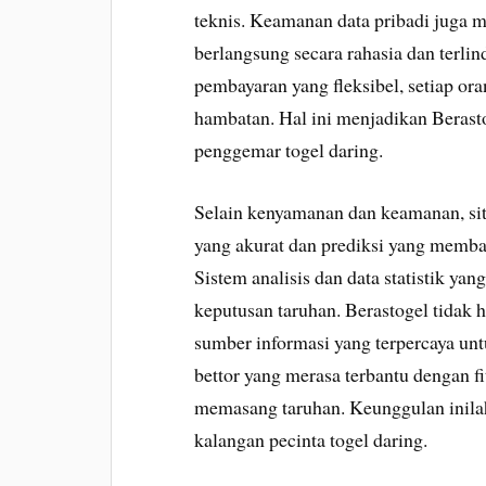
teknis. Keamanan data pribadi juga m
berlangsung secara rahasia dan terli
pembayaran yang fleksibel, setiap ora
hambatan. Hal ini menjadikan Berast
penggemar togel daring.
Selain kenyamanan dan keamanan, sit
yang akurat dan prediksi yang memb
Sistem analisis dan data statistik
keputusan taruhan. Berastogel tidak 
sumber informasi yang terpercaya un
bettor yang merasa terbantu dengan fit
memasang taruhan. Keunggulan inila
kalangan pecinta togel daring.