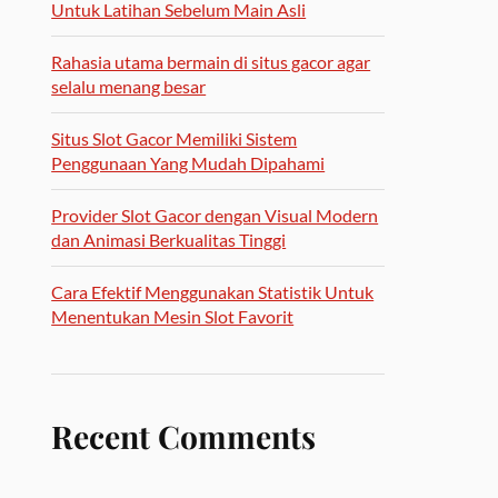
Untuk Latihan Sebelum Main Asli
Rahasia utama bermain di situs gacor agar
selalu menang besar
Situs Slot Gacor Memiliki Sistem
Penggunaan Yang Mudah Dipahami
Provider Slot Gacor dengan Visual Modern
dan Animasi Berkualitas Tinggi
Cara Efektif Menggunakan Statistik Untuk
Menentukan Mesin Slot Favorit
Recent Comments