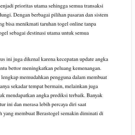
enjadi prioritas utama sehingga semua transaksi
ndungi. Dengan berbagai pilihan pasaran dan sistem
ng bisa menikmati taruhan togel online tanpa
ogel sebagai destinasi utama untuk semua
us ini juga dikenal karena kecepatan update angka
antu bettor meningkatkan peluang kemenangan.
 yang lengkap memudahkan pengguna dalam membuat
hanya sekadar tempat bermain, melainkan juga
tuk mendapatkan angka prediksi terbaik. Banyak
ur ini dan merasa lebih percaya diri saat
h yang membuat Berastogel semakin diminati di