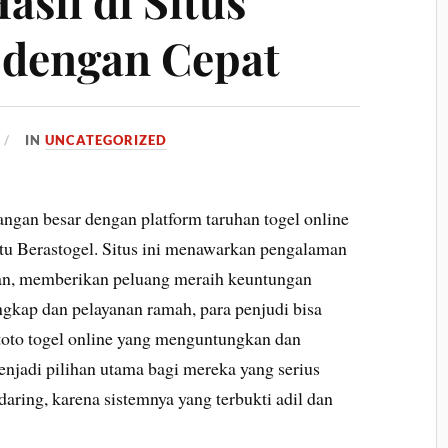
sil di Situs
 dengan Cepat
IN
UNCATEGORIZED
ngan besar dengan platform taruhan togel online
itu Berastogel. Situs ini menawarkan pengalaman
an, memberikan peluang meraih keuntungan
engkap dan pelayanan ramah, para penjudi bisa
toto togel online yang menguntungkan dan
enjadi pilihan utama bagi mereka yang serius
aring, karena sistemnya yang terbukti adil dan