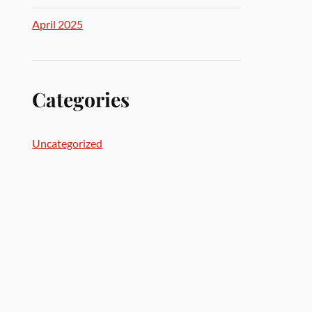
April 2025
Categories
Uncategorized