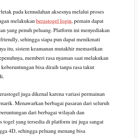
rletak pada kemudahan aksesnya melalui proses
engan melakukan
berastogel login
, pemain dapat
an yang penuh peluang. Platform ini menyediakan
-friendly, sehingga siapa pun dapat menikmati
nya itu, sistem keamanan mutakhir memastikan
sepenuhnya, memberi rasa nyaman saat melakukan
 keberuntungan bisa diraih tanpa rasa takut
i.
rastogel juga dikenal karena variasi permainan
enarik. Menawarkan berbagai pasaran dari seluruh
beruntungan dari berbagai wilayah dan
togel yang tersedia di platform ini juga sangat
ingga 4D, sehingga peluang menang bisa