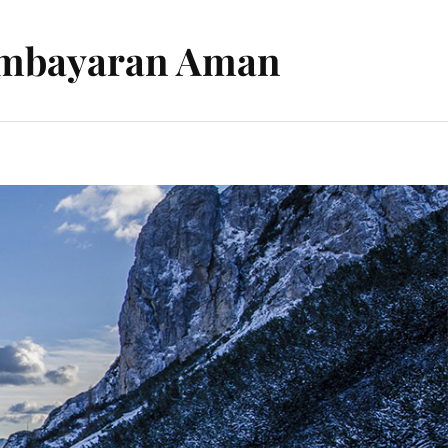
Pembayaran Aman