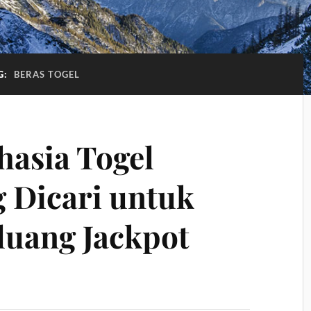
G:
BERAS TOGEL
asia Togel
g Dicari untuk
uang Jackpot