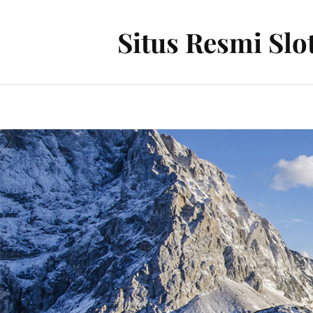
Situs Resmi Sl