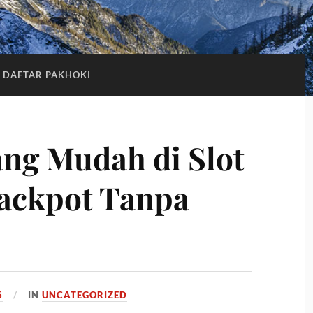
DAFTAR PAKHOKI
ng Mudah di Slot
Jackpot Tanpa
6
IN
UNCATEGORIZED