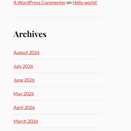
A WordPress Commenter
on
Hello world!
Archives
August 2026
July 2026
June 2026
May 2026
April 2026
March 2026