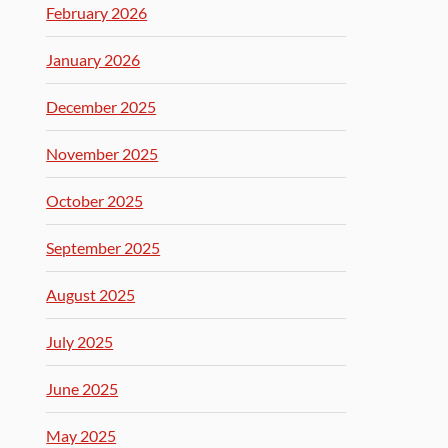
February 2026
January 2026
December 2025
November 2025
October 2025
September 2025
August 2025
July 2025
June 2025
May 2025