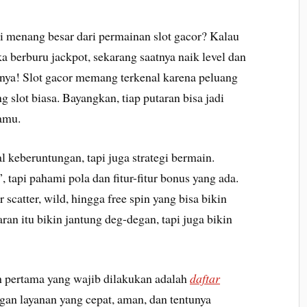
i menang besar dari permainan slot gacor? Kalau
 berburu jackpot, sekarang saatnya naik level dan
nya! Slot gacor memang terkenal karena peluang
 slot biasa. Bayangkan, tiap putaran bisa jadi
amu.
l keberuntungan, tapi juga strategi bermain.
 tapi pahami pola dan fitur-fitur bonus yang ada.
scatter, wild, hingga free spin yang bisa bikin
ran itu bikin jantung deg-degan, tapi juga bikin
 pertama yang wajib dilakukan adalah
daftar
engan layanan yang cepat, aman, dan tentunya