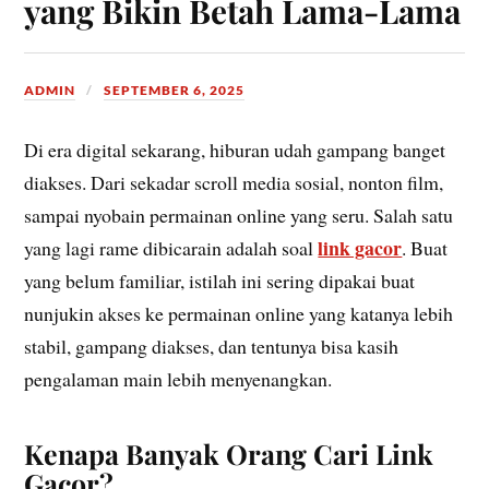
yang Bikin Betah Lama-Lama
ADMIN
SEPTEMBER 6, 2025
Di era digital sekarang, hiburan udah gampang banget
diakses. Dari sekadar scroll media sosial, nonton film,
sampai nyobain permainan online yang seru. Salah satu
link gacor
yang lagi rame dibicarain adalah soal
. Buat
yang belum familiar, istilah ini sering dipakai buat
nunjukin akses ke permainan online yang katanya lebih
stabil, gampang diakses, dan tentunya bisa kasih
pengalaman main lebih menyenangkan.
Kenapa Banyak Orang Cari Link
Gacor?