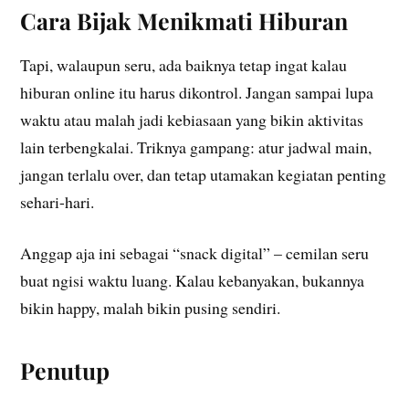
Cara Bijak Menikmati Hiburan
Tapi, walaupun seru, ada baiknya tetap ingat kalau
hiburan online itu harus dikontrol. Jangan sampai lupa
waktu atau malah jadi kebiasaan yang bikin aktivitas
lain terbengkalai. Triknya gampang: atur jadwal main,
jangan terlalu over, dan tetap utamakan kegiatan penting
sehari-hari.
Anggap aja ini sebagai “snack digital” – cemilan seru
buat ngisi waktu luang. Kalau kebanyakan, bukannya
bikin happy, malah bikin pusing sendiri.
Penutup