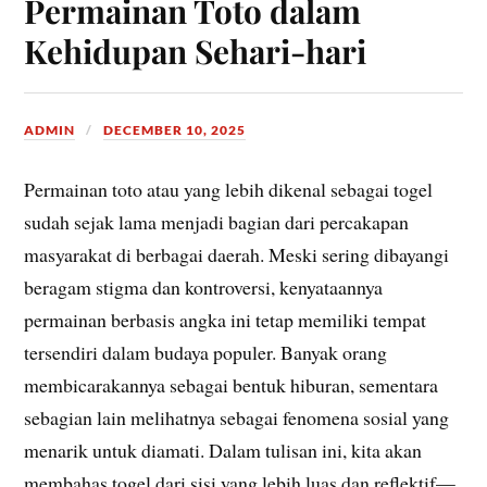
Permainan Toto dalam
Kehidupan Sehari-hari
ADMIN
DECEMBER 10, 2025
Permainan toto atau yang lebih dikenal sebagai togel
sudah sejak lama menjadi bagian dari percakapan
masyarakat di berbagai daerah. Meski sering dibayangi
beragam stigma dan kontroversi, kenyataannya
permainan berbasis angka ini tetap memiliki tempat
tersendiri dalam budaya populer. Banyak orang
membicarakannya sebagai bentuk hiburan, sementara
sebagian lain melihatnya sebagai fenomena sosial yang
menarik untuk diamati. Dalam tulisan ini, kita akan
membahas togel dari sisi yang lebih luas dan reflektif—