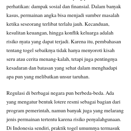
perhatikan: dampak sosial dan finansial. Dalam banyak
kasus, permainan angka bisa menjadi sumber masalah
ketika seseorang terlibat terlalu jauh. Kecanduan,
kesulitan keuangan, hingga konflik keluarga adalah
risiko nyata yang dapat terjadi. Karena itu, pembahasan
tentang togel sebaiknya tidak hanya menyoroti kisah
seru atau cerita menang-kalah, tetapi juga pentingnya
kesadaran dan batasan yang sehat dalam menghadapi
apa pun yang melibatkan unsur taruhan.
Regulasi di berbagai negara pun berbeda-beda. Ada
yang mengatur bentuk lotere resmi sebagai bagian dari
program pemerintah, namun banyak juga yang melarang
jenis permainan tertentu karena risiko penyalahgunaan.
Di Indonesia sendiri, praktik togel umumnya termasuk