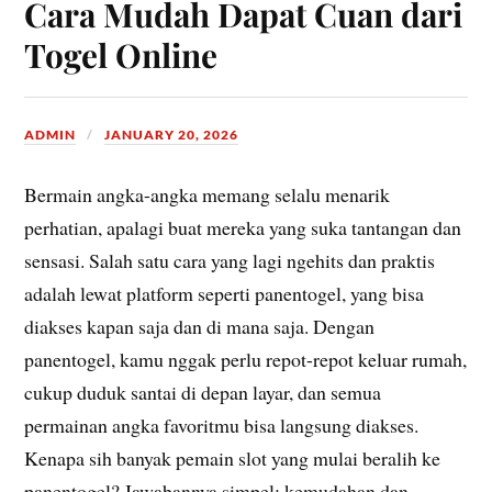
Cara Mudah Dapat Cuan dari
Togel Online
ADMIN
JANUARY 20, 2026
Bermain angka-angka memang selalu menarik
perhatian, apalagi buat mereka yang suka tantangan dan
sensasi. Salah satu cara yang lagi ngehits dan praktis
adalah lewat platform seperti panentogel, yang bisa
diakses kapan saja dan di mana saja. Dengan
panentogel, kamu nggak perlu repot-repot keluar rumah,
cukup duduk santai di depan layar, dan semua
permainan angka favoritmu bisa langsung diakses.
Kenapa sih banyak pemain slot yang mulai beralih ke
panentogel? Jawabannya simpel: kemudahan dan