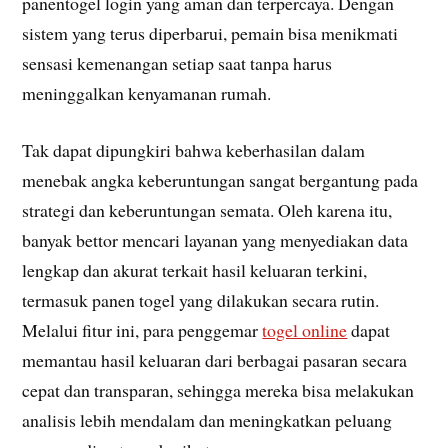
panentogel login yang aman dan terpercaya. Dengan
sistem yang terus diperbarui, pemain bisa menikmati
sensasi kemenangan setiap saat tanpa harus
meninggalkan kenyamanan rumah.
Tak dapat dipungkiri bahwa keberhasilan dalam
menebak angka keberuntungan sangat bergantung pada
strategi dan keberuntungan semata. Oleh karena itu,
banyak bettor mencari layanan yang menyediakan data
lengkap dan akurat terkait hasil keluaran terkini,
termasuk panen togel yang dilakukan secara rutin.
Melalui fitur ini, para penggemar
togel online
dapat
memantau hasil keluaran dari berbagai pasaran secara
cepat dan transparan, sehingga mereka bisa melakukan
analisis lebih mendalam dan meningkatkan peluang