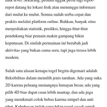
repot datang ke lokasi fisik atau menunggu informasi
dari mulut ke mulut. Semua sudah serba cepat dan
praktis melalui platform online. Bahkan, banyak situs
menyediakan statistik, prediksi, hingga fitur-fitur
pendukung biar pemain makin gampang bikin
keputusan. Di sinilah permainan ini berubah jadi
aktivitas yang bukan cuma seru, tapi juga terasa lebih
modern.
Salah satu alasan kenapa togel begitu digemari adalah
fleksibilitas dalam memilih jenis taruhan. Ada yang suka
2D karena peluang menangnya lumayan besar, ada yang
pilih 4D biar dapat cuan lebih mantap, dan ada juga
yang menikmati colok bebas karena simpel dan anti
ribet. Kebebasan inilah yang bikin togel cocok untuk