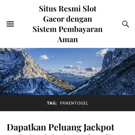
Situs Resmi Slot
Gacor dengan
Sistem Pembayaran
Aman
TAG:
PANENTOGEL
Dapatkan Peluang Jackpot