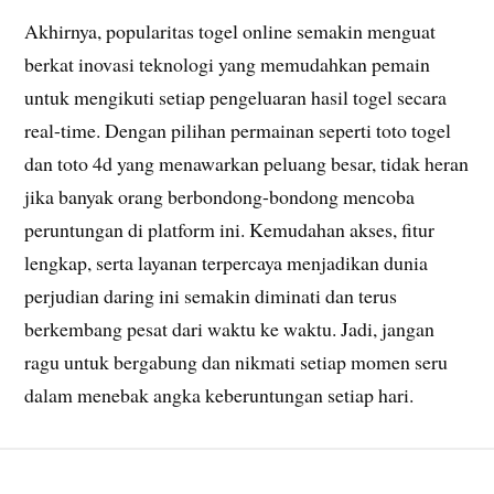
Akhirnya, popularitas togel online semakin menguat
berkat inovasi teknologi yang memudahkan pemain
untuk mengikuti setiap pengeluaran hasil togel secara
real-time. Dengan pilihan permainan seperti toto togel
dan toto 4d yang menawarkan peluang besar, tidak heran
jika banyak orang berbondong-bondong mencoba
peruntungan di platform ini. Kemudahan akses, fitur
lengkap, serta layanan terpercaya menjadikan dunia
perjudian daring ini semakin diminati dan terus
berkembang pesat dari waktu ke waktu. Jadi, jangan
ragu untuk bergabung dan nikmati setiap momen seru
dalam menebak angka keberuntungan setiap hari.