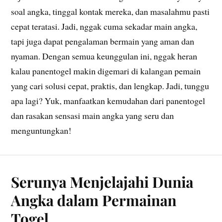
soal angka, tinggal kontak mereka, dan masalahmu pasti
cepat teratasi. Jadi, nggak cuma sekadar main angka,
tapi juga dapat pengalaman bermain yang aman dan
nyaman. Dengan semua keunggulan ini, nggak heran
kalau panentogel makin digemari di kalangan pemain
yang cari solusi cepat, praktis, dan lengkap. Jadi, tunggu
apa lagi? Yuk, manfaatkan kemudahan dari panentogel
dan rasakan sensasi main angka yang seru dan
menguntungkan!
Serunya Menjelajahi Dunia
Angka dalam Permainan
Togel