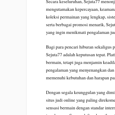
Secara keseluruhan, Sejuta77 menonjo
mengutamakan kepercayaan, keamana
koleksi permainan yang lengkap, sis
serta berbagai promosi menarik, Sejut
yang ingin menikmati pengalaman judi
Bagi para pencari hiburan sekaligus
Sejuta77 adalah keputusan tepat. Pla
bermain, tetapi juga menjamin keadi
pengalaman yang menyenangkan dan te
memenuhi kebutuhan dan harapan para 
Dengan segala keunggulan yang dimili
situs judi online yang paling direko
sensasi bermain dengan standar inter