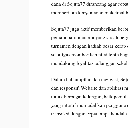
dana di Sejuta77 dirancang agar cepa
memberikan kenyamanan maksimal ba
Sejuta77 juga aktif memberikan ber
pemain baru maupun yang sudah berg
turnamen dengan hadiah besar kerap
sekaligus memberikan nilai lebih bagi
mendukung loyalitas pelanggan sekal
Dalam hal tampilan dan navigasi, Se
dan responsif. Website dan aplikasi
untuk berbagai kalangan, baik pem
yang intuitif memudahkan pengguna 
transaksi dengan cepat tanpa kendala