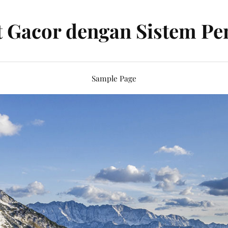
ot Gacor dengan Sistem 
Sample Page