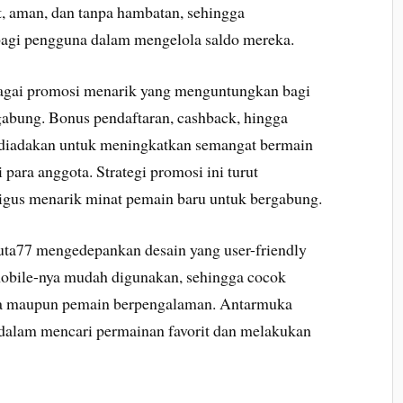
t, aman, dan tanpa hambatan, sehingga
gi pengguna dalam mengelola saldo mereka.
bagai promosi menarik yang menguntungkan bagi
abung. Bonus pendaftaran, cashback, hingga
 diadakan untuk meningkatkan semangat bermain
 para anggota. Strategi promosi ini turut
igus menarik minat pemain baru untuk bergabung.
juta77 mengedepankan desain yang user-friendly
 mobile-nya mudah digunakan, sehingga cocok
ula maupun pemain berpengalaman. Antarmuka
dalam mencari permainan favorit dan melakukan
.