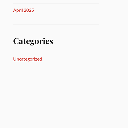
April 2025
Categories
Uncategorized