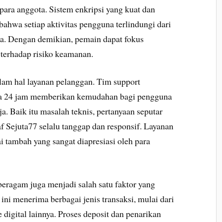
 para anggota. Sistem enkripsi yang kuat dan
bahwa setiap aktivitas pengguna terlindungi dari
a. Dengan demikian, pemain dapat fokus
terhadap risiko keamanan.
alam hal layanan pelanggan. Tim support
ama 24 jam memberikan kemudahan bagi pengguna
. Baik itu masalah teknis, pertanyaan seputar
af Sejuta77 selalu tanggap dan responsif. Layanan
i tambah yang sangat diapresiasi oleh para
ragam juga menjadi salah satu faktor yang
ini menerima berbagai jenis transaksi, mulai dari
 digital lainnya. Proses deposit dan penarikan