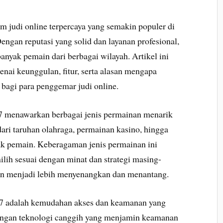
m judi online terpercaya yang semakin populer di
engan reputasi yang solid dan layanan profesional,
anyak pemain dari berbagai wilayah. Artikel ini
ai keunggulan, fitur, serta alasan mengapa
 bagi para penggemar judi online.
a77 menawarkan berbagai jenis permainan menarik
dari taruhan olahraga, permainan kasino, hingga
yak pemain. Keberagaman jenis permainan ini
h sesuai dengan minat dan strategi masing-
n menjadi lebih menyenangkan dan menantang.
77 adalah kemudahan akses dan keamanan yang
dengan teknologi canggih yang menjamin keamanan