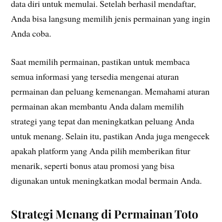
data diri untuk memulai. Setelah berhasil mendaftar,
Anda bisa langsung memilih jenis permainan yang ingin
Anda coba.
Saat memilih permainan, pastikan untuk membaca
semua informasi yang tersedia mengenai aturan
permainan dan peluang kemenangan. Memahami aturan
permainan akan membantu Anda dalam memilih
strategi yang tepat dan meningkatkan peluang Anda
untuk menang. Selain itu, pastikan Anda juga mengecek
apakah platform yang Anda pilih memberikan fitur
menarik, seperti bonus atau promosi yang bisa
digunakan untuk meningkatkan modal bermain Anda.
Strategi Menang di Permainan Toto