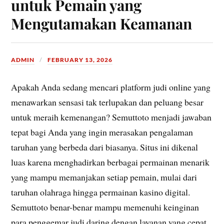
untuk Pemain yang
Mengutamakan Keamanan
ADMIN
FEBRUARY 13, 2026
Apakah Anda sedang mencari platform judi online yang
menawarkan sensasi tak terlupakan dan peluang besar
untuk meraih kemenangan? Semuttoto menjadi jawaban
tepat bagi Anda yang ingin merasakan pengalaman
taruhan yang berbeda dari biasanya. Situs ini dikenal
luas karena menghadirkan berbagai permainan menarik
yang mampu memanjakan setiap pemain, mulai dari
taruhan olahraga hingga permainan kasino digital.
Semuttoto benar-benar mampu memenuhi keinginan
para penggemar judi daring dengan layanan yang cepat,