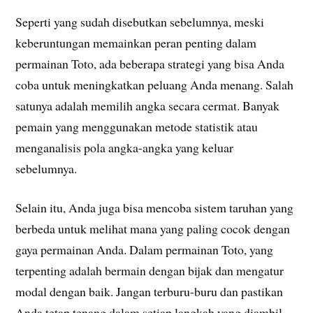
Seperti yang sudah disebutkan sebelumnya, meski
keberuntungan memainkan peran penting dalam
permainan Toto, ada beberapa strategi yang bisa Anda
coba untuk meningkatkan peluang Anda menang. Salah
satunya adalah memilih angka secara cermat. Banyak
pemain yang menggunakan metode statistik atau
menganalisis pola angka-angka yang keluar
sebelumnya.
Selain itu, Anda juga bisa mencoba sistem taruhan yang
berbeda untuk melihat mana yang paling cocok dengan
gaya permainan Anda. Dalam permainan Toto, yang
terpenting adalah bermain dengan bijak dan mengatur
modal dengan baik. Jangan terburu-buru dan pastikan
Anda tetap tenang dalam setiap langkah yang diambil.