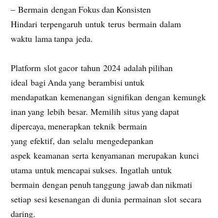
– Bermain dengan Fokus dan Konsisten
Hindari terpengaruh untuk terus bermain dalam
waktu lama tanpa jeda.
Platform slot gacor tahun 2024 adalah pilihan
ideal bagi Anda yang berambisi untuk
mendapatkan kemenangan signifikan dengan kemungk
inan yang lebih besar. Memilih situs yang dapat
dipercaya, menerapkan teknik bermain
yang efektif, dan selalu mengedepankan
aspek keamanan serta kenyamanan merupakan kunci
utama untuk mencapai sukses. Ingatlah untuk
bermain dengan penuh tanggung jawab dan nikmati
setiap sesi kesenangan di dunia permainan slot secara
daring.