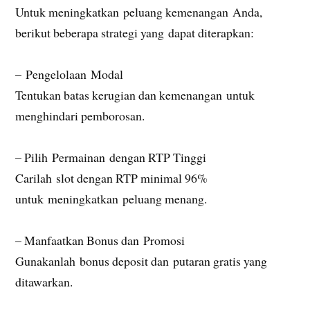
Untuk meningkatkan peluang kemenangan Anda,
berikut beberapa strategi yang dapat diterapkan:
– Pengelolaan Modal
Tentukan batas kerugian dan kemenangan untuk
menghindari pemborosan.
– Pilih Permainan dengan RTP Tinggi
Carilah slot dengan RTP minimal 96%
untuk meningkatkan peluang menang.
– Manfaatkan Bonus dan Promosi
Gunakanlah bonus deposit dan putaran gratis yang
ditawarkan.