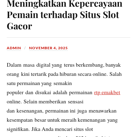
Meningkatkan Kepercayaan
Pemain terhadap Situs Slot
Gacor
ADMIN
NOVEMBER 4, 2025
Dalam masa digital yang terus berkembang, banyak
orang kini tertarik pada hiburan secara online. Salah
satu permainan yang semakin
populer dan disukai adalah permainan
rtp emakbet
online. Selain memberikan sensasi
dan kesenangan, permainan ini juga menawarkan
kesempatan besar untuk meraih kemenangan yang
signifikan. Jika Anda mencari situs slot