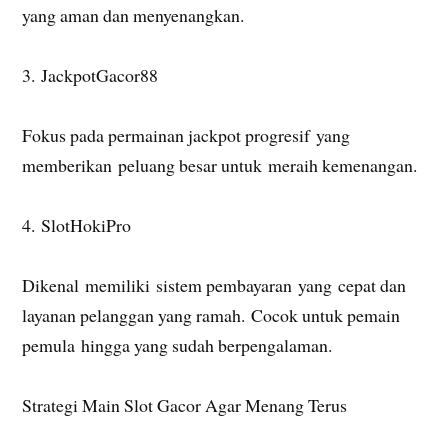
yang aman dan menyenangkan.
3. JackpotGacor88
Fokus pada permainan jackpot progresif yang
memberikan peluang besar untuk meraih kemenangan.
4. SlotHokiPro
Dikenal memiliki sistem pembayaran yang cepat dan
layanan pelanggan yang ramah. Cocok untuk pemain
pemula hingga yang sudah berpengalaman.
Strategi Main Slot Gacor Agar Menang Terus