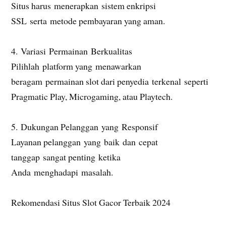
Situs harus menerapkan sistem enkripsi
SSL serta metode pembayaran yang aman.
4. Variasi Permainan Berkualitas
Pilihlah platform yang menawarkan
beragam permainan slot dari penyedia terkenal seperti
Pragmatic Play, Microgaming, atau Playtech.
5. Dukungan Pelanggan yang Responsif
Layanan pelanggan yang baik dan cepat
tanggap sangat penting ketika
Anda menghadapi masalah.
Rekomendasi Situs Slot Gacor Terbaik 2024