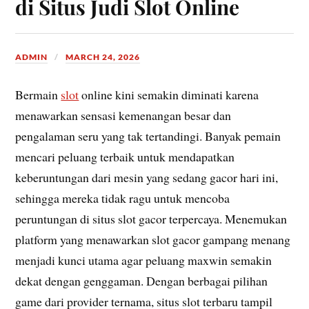
di Situs Judi Slot Online
ADMIN
MARCH 24, 2026
Bermain
slot
online kini semakin diminati karena
menawarkan sensasi kemenangan besar dan
pengalaman seru yang tak tertandingi. Banyak pemain
mencari peluang terbaik untuk mendapatkan
keberuntungan dari mesin yang sedang gacor hari ini,
sehingga mereka tidak ragu untuk mencoba
peruntungan di situs slot gacor terpercaya. Menemukan
platform yang menawarkan slot gacor gampang menang
menjadi kunci utama agar peluang maxwin semakin
dekat dengan genggaman. Dengan berbagai pilihan
game dari provider ternama, situs slot terbaru tampil