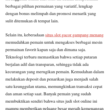
berbagai pilihan permainan yang variatif, lengkap
dengan bonus melimpah dan promosi menarik yang
sulit ditemukan di tempat lain.
Selain itu, keberadaan
situs slot gacor gampang menang
memudahkan pemain untuk mengakses berbagai mesin
permainan favorit kapan saja dan dimana saja.
Teknologi terbaru memastikan bahwa setiap putaran
berjalan adil dan transparan, sehingga tidak ada
kecurangan yang merugikan pemain. Kemudahan dalam
melakukan deposit dan penarikan juga menjadi salah
satu keunggulan utama, memungkinkan transaksi cepat
dan aman setiap saat. Banyak pemain yang sudah
membuktikan sendiri bahwa situs judi slot online ini
mampu memberikan peluang besar meraih kemenangan