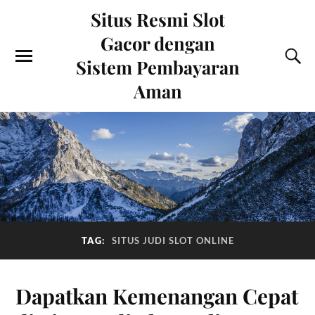
Situs Resmi Slot
Gacor dengan
Sistem Pembayaran
Aman
TAG:
SITUS JUDI SLOT ONLINE
Dapatkan Kemenangan Cepat