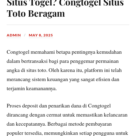
Situs Togel? Congtogel Situs
Toto Beragam
ADMIN
MAY 8, 2025
Congtogel memahami betapa pentingnya kemudahan
dalam bertransaksi bagi para penggemar permainan
angka di situs toto. Oleh karena itu, platform ini telah
merancang sistem keuangan yang sangat efisien dan
terjamin keamanannya.
Proses deposit dan penarikan dana di Congtogel
dirancang dengan cermat untuk memastikan kelancaran
dan kecepatannya. Berbagai metode pembayaran
populer tersedia, memungkinkan setiap pengguna untuk