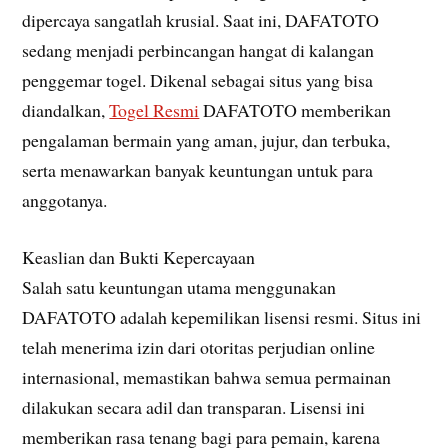
dipercaya sangatlah krusial. Saat ini, DAFATOTO
sedang menjadi perbincangan hangat di kalangan
penggemar togel. Dikenal sebagai situs yang bisa
diandalkan,
Togel Resmi
DAFATOTO memberikan
pengalaman bermain yang aman, jujur, dan terbuka,
serta menawarkan banyak keuntungan untuk para
anggotanya.
Keaslian dan Bukti Kepercayaan
Salah satu keuntungan utama menggunakan
DAFATOTO adalah kepemilikan lisensi resmi. Situs ini
telah menerima izin dari otoritas perjudian online
internasional, memastikan bahwa semua permainan
dilakukan secara adil dan transparan. Lisensi ini
memberikan rasa tenang bagi para pemain, karena