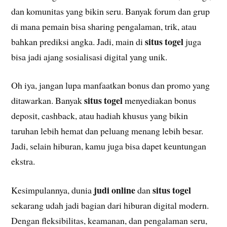
dan komunitas yang bikin seru. Banyak forum dan grup
di mana pemain bisa sharing pengalaman, trik, atau
situs togel
bahkan prediksi angka. Jadi, main di
juga
bisa jadi ajang sosialisasi digital yang unik.
Oh iya, jangan lupa manfaatkan bonus dan promo yang
situs togel
ditawarkan. Banyak
menyediakan bonus
deposit, cashback, atau hadiah khusus yang bikin
taruhan lebih hemat dan peluang menang lebih besar.
Jadi, selain hiburan, kamu juga bisa dapet keuntungan
ekstra.
judi online
situs togel
Kesimpulannya, dunia
dan
sekarang udah jadi bagian dari hiburan digital modern.
Dengan fleksibilitas, keamanan, dan pengalaman seru,