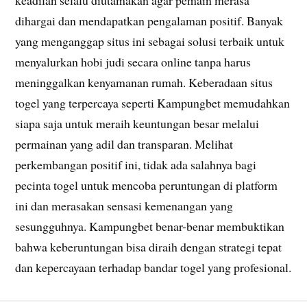
dihargai dan mendapatkan pengalaman positif. Banyak
yang menganggap situs ini sebagai solusi terbaik untuk
menyalurkan hobi judi secara online tanpa harus
meninggalkan kenyamanan rumah. Keberadaan situs
togel yang terpercaya seperti Kampungbet memudahkan
siapa saja untuk meraih keuntungan besar melalui
permainan yang adil dan transparan. Melihat
perkembangan positif ini, tidak ada salahnya bagi
pecinta togel untuk mencoba peruntungan di platform
ini dan merasakan sensasi kemenangan yang
sesungguhnya. Kampungbet benar-benar membuktikan
bahwa keberuntungan bisa diraih dengan strategi tepat
dan kepercayaan terhadap bandar togel yang profesional.