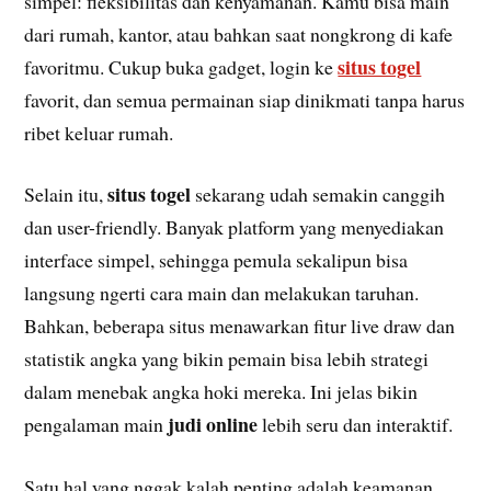
simpel: fleksibilitas dan kenyamanan. Kamu bisa main
dari rumah, kantor, atau bahkan saat nongkrong di kafe
situs togel
favoritmu. Cukup buka gadget, login ke
favorit, dan semua permainan siap dinikmati tanpa harus
ribet keluar rumah.
situs togel
Selain itu,
sekarang udah semakin canggih
dan user-friendly. Banyak platform yang menyediakan
interface simpel, sehingga pemula sekalipun bisa
langsung ngerti cara main dan melakukan taruhan.
Bahkan, beberapa situs menawarkan fitur live draw dan
statistik angka yang bikin pemain bisa lebih strategi
dalam menebak angka hoki mereka. Ini jelas bikin
judi online
pengalaman main
lebih seru dan interaktif.
Satu hal yang nggak kalah penting adalah keamanan.