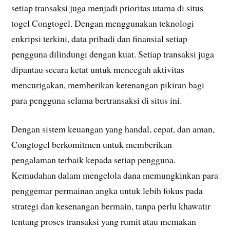
setiap transaksi juga menjadi prioritas utama di situs
togel Congtogel. Dengan menggunakan teknologi
enkripsi terkini, data pribadi dan finansial setiap
pengguna dilindungi dengan kuat. Setiap transaksi juga
dipantau secara ketat untuk mencegah aktivitas
mencurigakan, memberikan ketenangan pikiran bagi
para pengguna selama bertransaksi di situs ini.
Dengan sistem keuangan yang handal, cepat, dan aman,
Congtogel berkomitmen untuk memberikan
pengalaman terbaik kepada setiap pengguna.
Kemudahan dalam mengelola dana memungkinkan para
penggemar permainan angka untuk lebih fokus pada
strategi dan kesenangan bermain, tanpa perlu khawatir
tentang proses transaksi yang rumit atau memakan