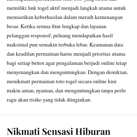
memiliki link togel aktif menjadi langkah utama untuk
memastikan keberhasilan dalam meraih kemenangan
besar. Ketika semua fitur lengkap dan layanan
pelanggan responsif, peluang mendapatkan hasil
maksimal pun semakin terbuka lebar. Keamanan data
dan keadilan permainan harus menjadi prioritas utama
bagi setiap bettor agar pengalaman berjudi online tetap
menyenangkan dan menguntungkan. Dengan demikian,
menikmati permainan toto togel secara online kini
makin aman, nyaman, dan menguntungkan tanpa perlu
ragu akan risiko yang tidak diinginkan.
Nikmati Sensasi Hiburan