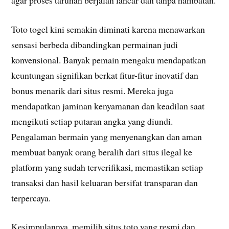
Toto togel kini semakin diminati karena menawarkan
sensasi berbeda dibandingkan permainan judi
konvensional. Banyak pemain mengaku mendapatkan
keuntungan signifikan berkat fitur-fitur inovatif dan
bonus menarik dari situs resmi. Mereka juga
mendapatkan jaminan kenyamanan dan keadilan saat
mengikuti setiap putaran angka yang diundi.
Pengalaman bermain yang menyenangkan dan aman
membuat banyak orang beralih dari situs ilegal ke
platform yang sudah terverifikasi, memastikan setiap
transaksi dan hasil keluaran bersifat transparan dan
terpercaya.
Kesimpulannya, memilih situs toto yang resmi dan