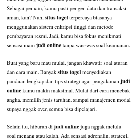
Sebagai pemain, kamu pasti pengen data dan transaksi
situs togel
aman, kan? Nah,
terpercaya biasanya
menggunakan sistem enkripsi tinggi dan metode
pembayaran resmi. Jadi, kamu bisa fokus menikmati
judi online
sensasi main
tanpa was-was soal keamanan.
Buat yang baru mau mulai, jangan khawatir soal aturan
situs togel
dan cara main. Banyak
menyediakan
judi
panduan lengkap dan tips strategi agar pengalaman
online
kamu makin maksimal. Mulai dari cara menebak
angka, memilih jenis taruhan, sampai manajemen modal
supaya nggak over, semua bisa dipelajari.
judi online
Selain itu, hiburan di
juga nggak melulu
soal menang atau kalah. Ada sensasi adrenalin, strategi,