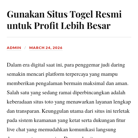
Gunakan Situs Togel Resmi
untuk Profit Lebih Besar
ADMIN
MARCH 24, 2026
Dalam era digital saat ini, para penggemar judi daring
semakin mencari platform terpercaya yang mampu
memberikan pengalaman bermain maksimal dan aman.
Salah satu yang sedang ramai diperbincangkan adalah
keberadaan situs toto yang menawarkan layanan lengkap
dan transparan. Keunggulan utama dari situs ini terletak
pada sistem keamanan yang ketat serta dukungan fitur
live chat yang memudahkan komunikasi langsung