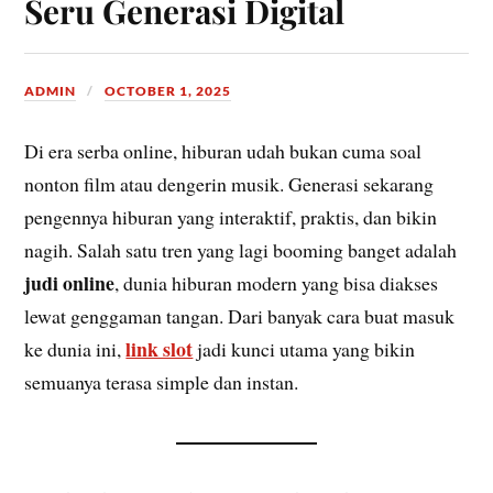
Seru Generasi Digital
ADMIN
OCTOBER 1, 2025
Di era serba online, hiburan udah bukan cuma soal
nonton film atau dengerin musik. Generasi sekarang
pengennya hiburan yang interaktif, praktis, dan bikin
nagih. Salah satu tren yang lagi booming banget adalah
judi online
, dunia hiburan modern yang bisa diakses
lewat genggaman tangan. Dari banyak cara buat masuk
link slot
ke dunia ini,
jadi kunci utama yang bikin
semuanya terasa simple dan instan.