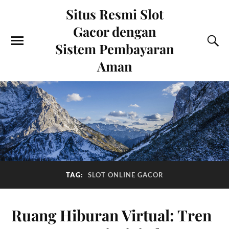
Situs Resmi Slot
Gacor dengan
Sistem Pembayaran
Aman
TAG:
SLOT ONLINE GACOR
Ruang Hiburan Virtual: Tren