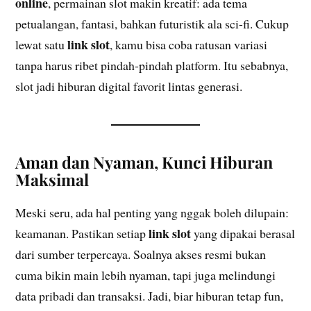
online
, permainan slot makin kreatif: ada tema
petualangan, fantasi, bahkan futuristik ala sci-fi. Cukup
link slot
lewat satu
, kamu bisa coba ratusan variasi
tanpa harus ribet pindah-pindah platform. Itu sebabnya,
slot jadi hiburan digital favorit lintas generasi.
Aman dan Nyaman, Kunci Hiburan
Maksimal
Meski seru, ada hal penting yang nggak boleh dilupain:
link slot
keamanan. Pastikan setiap
yang dipakai berasal
dari sumber terpercaya. Soalnya akses resmi bukan
cuma bikin main lebih nyaman, tapi juga melindungi
data pribadi dan transaksi. Jadi, biar hiburan tetap fun,