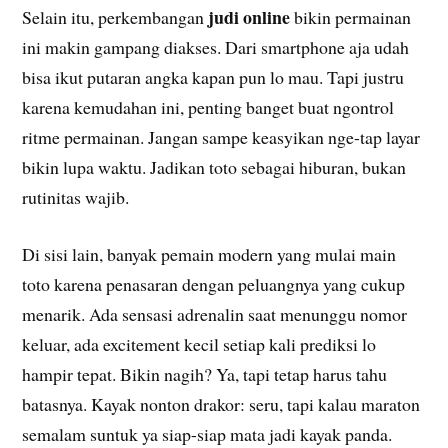
judi online
Selain itu, perkembangan
bikin permainan
ini makin gampang diakses. Dari smartphone aja udah
bisa ikut putaran angka kapan pun lo mau. Tapi justru
karena kemudahan ini, penting banget buat ngontrol
ritme permainan. Jangan sampe keasyikan nge-tap layar
bikin lupa waktu. Jadikan toto sebagai hiburan, bukan
rutinitas wajib.
Di sisi lain, banyak pemain modern yang mulai main
toto karena penasaran dengan peluangnya yang cukup
menarik. Ada sensasi adrenalin saat menunggu nomor
keluar, ada excitement kecil setiap kali prediksi lo
hampir tepat. Bikin nagih? Ya, tapi tetap harus tahu
batasnya. Kayak nonton drakor: seru, tapi kalau maraton
semalam suntuk ya siap-siap mata jadi kayak panda.