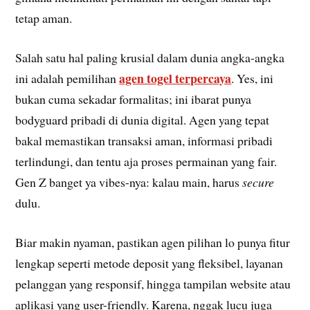
tetap aman.
Salah satu hal paling krusial dalam dunia angka-angka
agen togel terpercaya
ini adalah pemilihan
. Yes, ini
bukan cuma sekadar formalitas; ini ibarat punya
bodyguard pribadi di dunia digital. Agen yang tepat
bakal memastikan transaksi aman, informasi pribadi
terlindungi, dan tentu aja proses permainan yang fair.
Gen Z banget ya vibes-nya: kalau main, harus
secure
dulu.
Biar makin nyaman, pastikan agen pilihan lo punya fitur
lengkap seperti metode deposit yang fleksibel, layanan
pelanggan yang responsif, hingga tampilan website atau
aplikasi yang user-friendly. Karena, nggak lucu juga