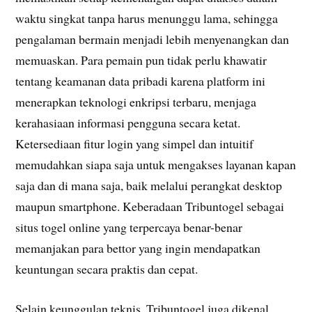
waktu singkat tanpa harus menunggu lama, sehingga
pengalaman bermain menjadi lebih menyenangkan dan
memuaskan. Para pemain pun tidak perlu khawatir
tentang keamanan data pribadi karena platform ini
menerapkan teknologi enkripsi terbaru, menjaga
kerahasiaan informasi pengguna secara ketat.
Ketersediaan fitur login yang simpel dan intuitif
memudahkan siapa saja untuk mengakses layanan kapan
saja dan di mana saja, baik melalui perangkat desktop
maupun smartphone. Keberadaan Tribuntogel sebagai
situs togel online yang terpercaya benar-benar
memanjakan para bettor yang ingin mendapatkan
keuntungan secara praktis dan cepat.
Selain keunggulan teknis, Tribuntogel juga dikenal