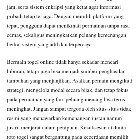
jam, serta sistem enkripsi yang ketat agar informasi
pribadi tetap terjaga. Dengan memilih platform yang
tepat, pengguna dapat menikmati permainan tanpa rasa
cemas, sekaligus meningkatkan peluang kemenangan
berkat sistem yang adil dan terpercaya.
Bermain togel online tidak hanya sekadar mencari
hiburan, tetapi juga bisa menjadi sumber penghasilan
tambahan yang menjanjikan. Asalkan pemain mengikuti
strategi, mengelola modal secara bijak, dan tetap fokus
pada permainan yang fair, peluang menang bisa terus
meningkat. Jangan sampai tergoda oleh situs-situs tidak
resmi yang menawarkan kemenangan instan namun
justru menjerat dalam penipuan. Kesuksesan di dunia
toto togel sangat bergantung pada kecerdasan memilih