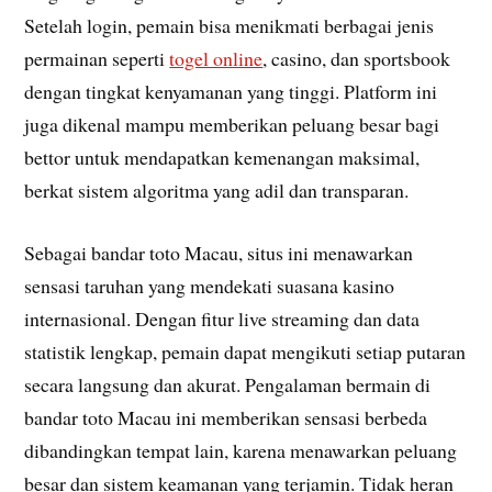
Setelah login, pemain bisa menikmati berbagai jenis
permainan seperti
togel online
, casino, dan sportsbook
dengan tingkat kenyamanan yang tinggi. Platform ini
juga dikenal mampu memberikan peluang besar bagi
bettor untuk mendapatkan kemenangan maksimal,
berkat sistem algoritma yang adil dan transparan.
Sebagai bandar toto Macau, situs ini menawarkan
sensasi taruhan yang mendekati suasana kasino
internasional. Dengan fitur live streaming dan data
statistik lengkap, pemain dapat mengikuti setiap putaran
secara langsung dan akurat. Pengalaman bermain di
bandar toto Macau ini memberikan sensasi berbeda
dibandingkan tempat lain, karena menawarkan peluang
besar dan sistem keamanan yang terjamin. Tidak heran