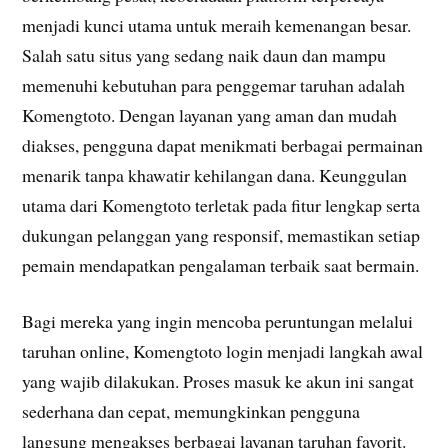
menjadi kunci utama untuk meraih kemenangan besar.
Salah satu situs yang sedang naik daun dan mampu
memenuhi kebutuhan para penggemar taruhan adalah
Komengtoto. Dengan layanan yang aman dan mudah
diakses, pengguna dapat menikmati berbagai permainan
menarik tanpa khawatir kehilangan dana. Keunggulan
utama dari Komengtoto terletak pada fitur lengkap serta
dukungan pelanggan yang responsif, memastikan setiap
pemain mendapatkan pengalaman terbaik saat bermain.
Bagi mereka yang ingin mencoba peruntungan melalui
taruhan online, Komengtoto login menjadi langkah awal
yang wajib dilakukan. Proses masuk ke akun ini sangat
sederhana dan cepat, memungkinkan pengguna
langsung mengakses berbagai layanan taruhan favorit.