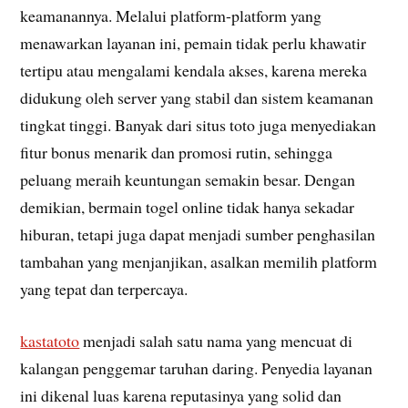
keamanannya. Melalui platform-platform yang
menawarkan layanan ini, pemain tidak perlu khawatir
tertipu atau mengalami kendala akses, karena mereka
didukung oleh server yang stabil dan sistem keamanan
tingkat tinggi. Banyak dari situs toto juga menyediakan
fitur bonus menarik dan promosi rutin, sehingga
peluang meraih keuntungan semakin besar. Dengan
demikian, bermain togel online tidak hanya sekadar
hiburan, tetapi juga dapat menjadi sumber penghasilan
tambahan yang menjanjikan, asalkan memilih platform
yang tepat dan terpercaya.
kastatoto
menjadi salah satu nama yang mencuat di
kalangan penggemar taruhan daring. Penyedia layanan
ini dikenal luas karena reputasinya yang solid dan