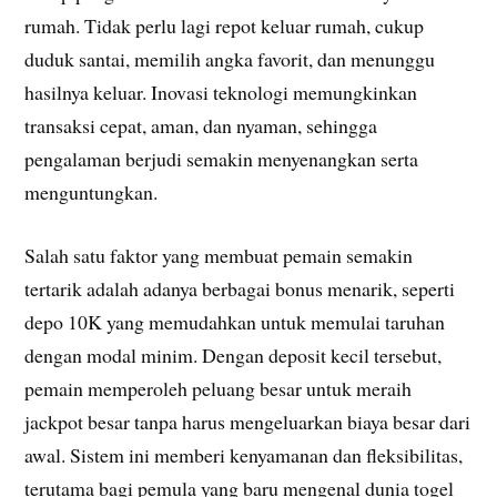
rumah. Tidak perlu lagi repot keluar rumah, cukup
duduk santai, memilih angka favorit, dan menunggu
hasilnya keluar. Inovasi teknologi memungkinkan
transaksi cepat, aman, dan nyaman, sehingga
pengalaman berjudi semakin menyenangkan serta
menguntungkan.
Salah satu faktor yang membuat pemain semakin
tertarik adalah adanya berbagai bonus menarik, seperti
depo 10K yang memudahkan untuk memulai taruhan
dengan modal minim. Dengan deposit kecil tersebut,
pemain memperoleh peluang besar untuk meraih
jackpot besar tanpa harus mengeluarkan biaya besar dari
awal. Sistem ini memberi kenyamanan dan fleksibilitas,
terutama bagi pemula yang baru mengenal dunia togel