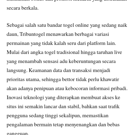
secara berkala.
Sebagai salah satu bandar togel online yang sedang naik
daun, Tribuntogel menawarkan berbagai variasi
permainan yang tidak kalah seru dari platform lain.
Mulai dari angka togel tradisional hingga taruhan live
yang menambah sensasi adu keberuntungan secara
langsung. Keamanan data dan transaksi menjadi
prioritas utama, sehingga bettor tidak perlu khawatir
akan adanya penipuan atau kebocoran informasi pribadi.
Inovasi teknologi yang diterapkan membuat akses ke
situs ini semakin lancar dan stabil, bahkan saat trafik
pengguna sedang tinggi sekalipun, memastikan
pengalaman bermain tetap menyenangkan dan bebas
gangguan.