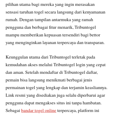
pilihan utama bagi mereka yang ingin merasakan
sensasi taruhan togel secara langsung dari kenyamanan
rumah. Dengan tampilan antarmuka yang ramah
pengguna dan berbagai fitur menarik, Tribuntogel
mampu memberikan kepuasan tersendiri bagi bettor
yang menginginkan layanan terpercaya dan transparan.
Keunggulan utama dari Tribuntogel terletak pada
kemudahan akses melalui Tribuntogel login yang cepat
dan aman. Setelah mendaftar di Tribuntogel daftar,
pemain bisa langsung menikmati berbagai jenis
permainan togel yang lengkap dan terjamin keasliannya.
Link resmi yang disediakan juga selalu diperbarui agar
pengguna dapat mengakses situs ini tanpa hambatan.
Sebagai
bandar togel online
terpercaya, platform ini