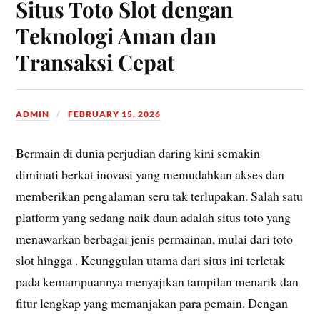
Situs Toto Slot dengan
Teknologi Aman dan
Transaksi Cepat
ADMIN
FEBRUARY 15, 2026
Bermain di dunia perjudian daring kini semakin
diminati berkat inovasi yang memudahkan akses dan
memberikan pengalaman seru tak terlupakan. Salah satu
platform yang sedang naik daun adalah situs toto yang
menawarkan berbagai jenis permainan, mulai dari toto
slot hingga . Keunggulan utama dari situs ini terletak
pada kemampuannya menyajikan tampilan menarik dan
fitur lengkap yang memanjakan para pemain. Dengan