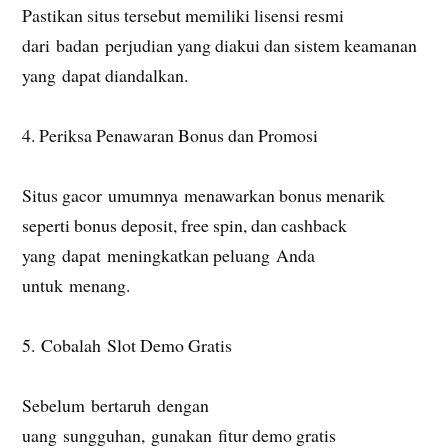
Pastikan situs tersebut memiliki lisensi resmi
dari badan perjudian yang diakui dan sistem keamanan
yang dapat diandalkan.
4. Periksa Penawaran Bonus dan Promosi
Situs gacor umumnya menawarkan bonus menarik
seperti bonus deposit, free spin, dan cashback
yang dapat meningkatkan peluang Anda
untuk menang.
5. Cobalah Slot Demo Gratis
Sebelum bertaruh dengan
uang sungguhan, gunakan fitur demo gratis