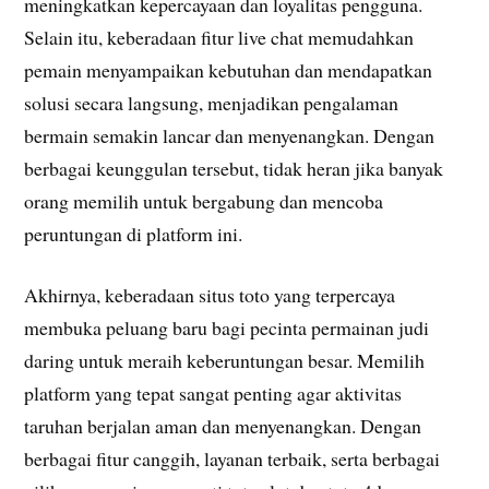
meningkatkan kepercayaan dan loyalitas pengguna.
Selain itu, keberadaan fitur live chat memudahkan
pemain menyampaikan kebutuhan dan mendapatkan
solusi secara langsung, menjadikan pengalaman
bermain semakin lancar dan menyenangkan. Dengan
berbagai keunggulan tersebut, tidak heran jika banyak
orang memilih untuk bergabung dan mencoba
peruntungan di platform ini.
Akhirnya, keberadaan situs toto yang terpercaya
membuka peluang baru bagi pecinta permainan judi
daring untuk meraih keberuntungan besar. Memilih
platform yang tepat sangat penting agar aktivitas
taruhan berjalan aman dan menyenangkan. Dengan
berbagai fitur canggih, layanan terbaik, serta berbagai