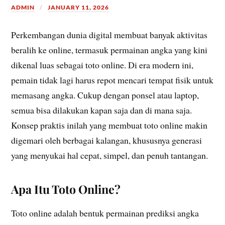
ADMIN
JANUARY 11, 2026
Perkembangan dunia digital membuat banyak aktivitas
beralih ke online, termasuk permainan angka yang kini
dikenal luas sebagai toto online. Di era modern ini,
pemain tidak lagi harus repot mencari tempat fisik untuk
memasang angka. Cukup dengan ponsel atau laptop,
semua bisa dilakukan kapan saja dan di mana saja.
Konsep praktis inilah yang membuat toto online makin
digemari oleh berbagai kalangan, khususnya generasi
yang menyukai hal cepat, simpel, dan penuh tantangan.
Apa Itu Toto Online?
Toto online adalah bentuk permainan prediksi angka