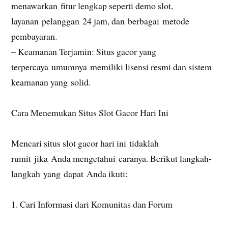
menawarkan fitur lengkap seperti demo slot,
layanan pelanggan 24 jam, dan berbagai metode
pembayaran.
– Keamanan Terjamin: Situs gacor yang
terpercaya umumnya memiliki lisensi resmi dan sistem
keamanan yang solid.
Cara Menemukan Situs Slot Gacor Hari Ini
Mencari situs slot gacor hari ini tidaklah
rumit jika Anda mengetahui caranya. Berikut langkah-
langkah yang dapat Anda ikuti:
1. Cari Informasi dari Komunitas dan Forum