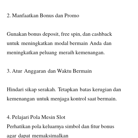
2. Manfaatkan Bonus dan Promo
Gunakan bonus deposit, free spin, dan cashback
untuk meningkatkan modal bermain Anda dan
meningkatkan peluang meraih kemenangan.
3. Atur Anggaran dan Waktu Bermain
Hindari sikap serakah. Tetapkan batas kerugian dan
kemenangan untuk menjaga kontrol saat bermain.
4. Pelajari Pola Mesin Slot
Perhatikan pola keluarnya simbol dan fitur bonus
agar dapat memaksimalkan