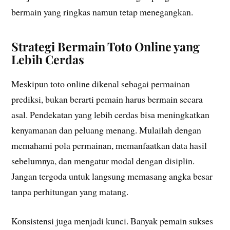
bermain yang ringkas namun tetap menegangkan.
Strategi Bermain Toto Online yang
Lebih Cerdas
Meskipun toto online dikenal sebagai permainan
prediksi, bukan berarti pemain harus bermain secara
asal. Pendekatan yang lebih cerdas bisa meningkatkan
kenyamanan dan peluang menang. Mulailah dengan
memahami pola permainan, memanfaatkan data hasil
sebelumnya, dan mengatur modal dengan disiplin.
Jangan tergoda untuk langsung memasang angka besar
tanpa perhitungan yang matang.
Konsistensi juga menjadi kunci. Banyak pemain sukses