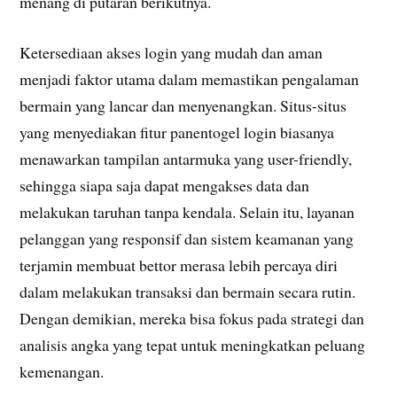
menang di putaran berikutnya.
Ketersediaan akses login yang mudah dan aman
menjadi faktor utama dalam memastikan pengalaman
bermain yang lancar dan menyenangkan. Situs-situs
yang menyediakan fitur panentogel login biasanya
menawarkan tampilan antarmuka yang user-friendly,
sehingga siapa saja dapat mengakses data dan
melakukan taruhan tanpa kendala. Selain itu, layanan
pelanggan yang responsif dan sistem keamanan yang
terjamin membuat bettor merasa lebih percaya diri
dalam melakukan transaksi dan bermain secara rutin.
Dengan demikian, mereka bisa fokus pada strategi dan
analisis angka yang tepat untuk meningkatkan peluang
kemenangan.