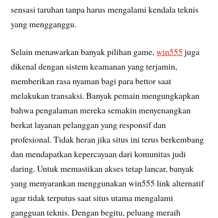
sensasi taruhan tanpa harus mengalami kendala teknis
yang mengganggu.
Selain menawarkan banyak pilihan game,
win555
juga
dikenal dengan sistem keamanan yang terjamin,
memberikan rasa nyaman bagi para bettor saat
melakukan transaksi. Banyak pemain mengungkapkan
bahwa pengalaman mereka semakin menyenangkan
berkat layanan pelanggan yang responsif dan
profesional. Tidak heran jika situs ini terus berkembang
dan mendapatkan kepercayaan dari komunitas judi
daring. Untuk memastikan akses tetap lancar, banyak
yang menyarankan menggunakan win555 link alternatif
agar tidak terputus saat situs utama mengalami
gangguan teknis. Dengan begitu, peluang meraih