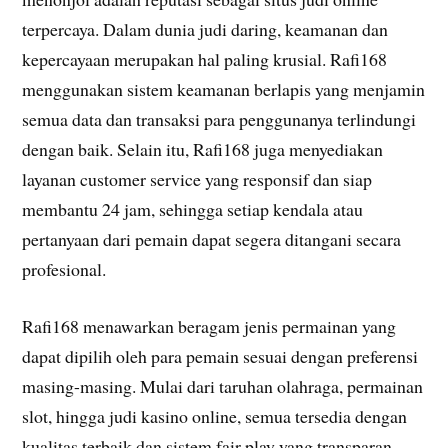
terpercaya. Dalam dunia judi daring, keamanan dan
kepercayaan merupakan hal paling krusial. Rafi168
menggunakan sistem keamanan berlapis yang menjamin
semua data dan transaksi para penggunanya terlindungi
dengan baik. Selain itu, Rafi168 juga menyediakan
layanan customer service yang responsif dan siap
membantu 24 jam, sehingga setiap kendala atau
pertanyaan dari pemain dapat segera ditangani secara
profesional.
Rafi168 menawarkan beragam jenis permainan yang
dapat dipilih oleh para pemain sesuai dengan preferensi
masing-masing. Mulai dari taruhan olahraga, permainan
slot, hingga judi kasino online, semua tersedia dengan
kualitas terbaik dan sistem fair play yang transparan.