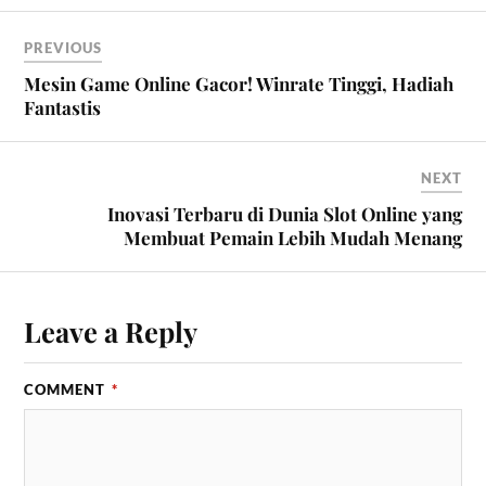
PREVIOUS
Mesin Game Online Gacor! Winrate Tinggi, Hadiah
Fantastis
NEXT
Inovasi Terbaru di Dunia Slot Online yang
Membuat Pemain Lebih Mudah Menang
Leave a Reply
COMMENT
*