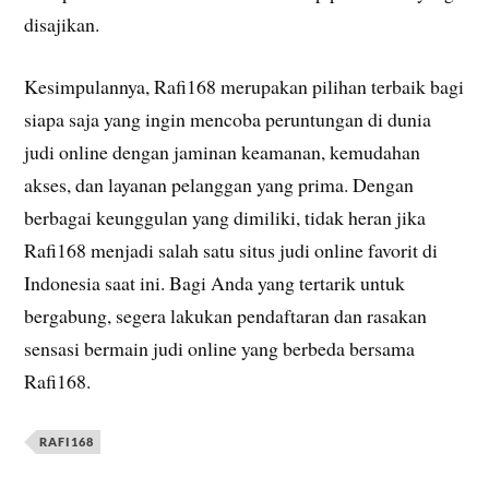
disajikan.
Kesimpulannya, Rafi168 merupakan pilihan terbaik bagi
siapa saja yang ingin mencoba peruntungan di dunia
judi online dengan jaminan keamanan, kemudahan
akses, dan layanan pelanggan yang prima. Dengan
berbagai keunggulan yang dimiliki, tidak heran jika
Rafi168 menjadi salah satu situs judi online favorit di
Indonesia saat ini. Bagi Anda yang tertarik untuk
bergabung, segera lakukan pendaftaran dan rasakan
sensasi bermain judi online yang berbeda bersama
Rafi168.
RAFI168