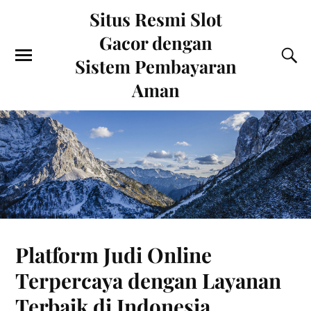
Situs Resmi Slot
Gacor dengan
Sistem Pembayaran
Aman
Platform Judi Online
Terpercaya dengan Layanan
Terbaik di Indonesia