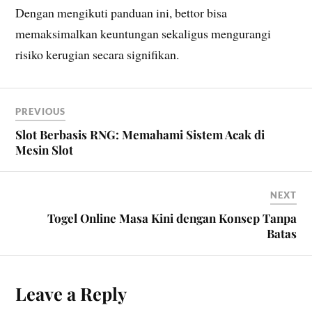
Dengan mengikuti panduan ini, bettor bisa
memaksimalkan keuntungan sekaligus mengurangi
risiko kerugian secara signifikan.
PREVIOUS
Slot Berbasis RNG: Memahami Sistem Acak di
Mesin Slot
NEXT
Togel Online Masa Kini dengan Konsep Tanpa
Batas
Leave a Reply