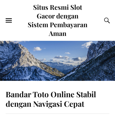
Situs Resmi Slot
Gacor dengan
Sistem Pembayaran
Aman
Bandar Toto Online Stabil
dengan Navigasi Cepat