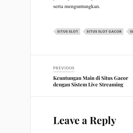
serta menguntungkan.
SITUS SLOT
SITUS SLOT GACOR
S
PREVIOUS
Keuntungan Main di Situs Gacor
dengan Sistem Live Streaming
Leave a Reply