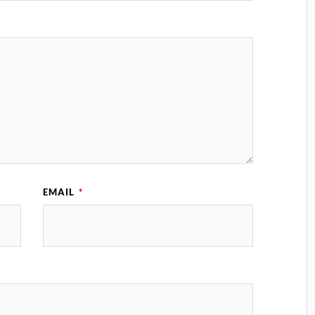
EMAIL
*