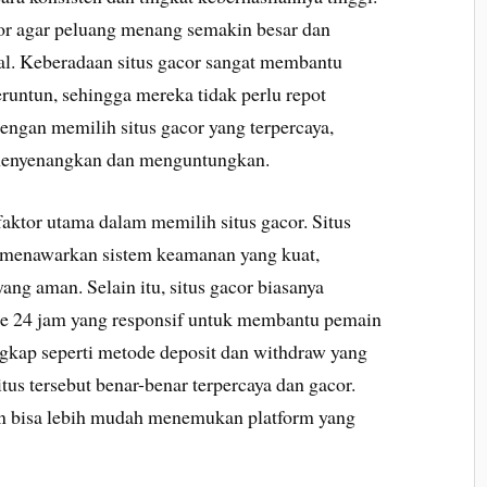
cor agar peluang menang semakin besar dan
l. Keberadaan situs gacor sangat membantu
untun, sehingga mereka tidak perlu repot
Dengan memilih situs gacor yang terpercaya,
menyenangkan dan menguntungkan.
ktor utama dalam memilih situs gacor. Situs
a menawarkan sistem keamanan yang kuat,
yang aman. Selain itu, situs gacor biasanya
ce 24 jam yang responsif untuk membantu pemain
ngkap seperti metode deposit dan withdraw yang
tus tersebut benar-benar terpercaya dan gacor.
in bisa lebih mudah menemukan platform yang