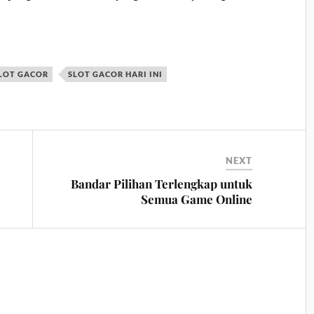
LOT GACOR
SLOT GACOR HARI INI
NEXT
Bandar Pilihan Terlengkap untuk
Semua Game Online