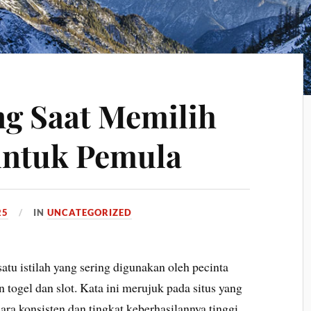
ng Saat Memilih
untuk Pemula
25
IN
UNCATEGORIZED
atu istilah yang sering digunakan oleh pecinta
 togel dan slot. Kata ini merujuk pada situs yang
 konsisten dan tingkat keberhasilannya tinggi.