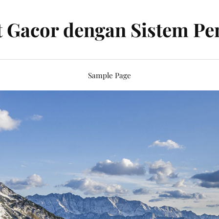
ot Gacor dengan Sistem 
Sample Page