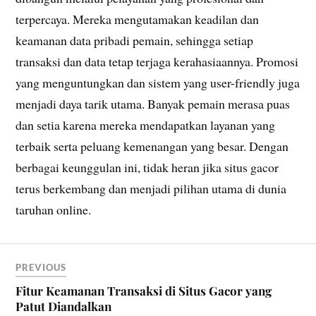
terpercaya. Mereka mengutamakan keadilan dan
keamanan data pribadi pemain, sehingga setiap
transaksi dan data tetap terjaga kerahasiaannya. Promosi
yang menguntungkan dan sistem yang user-friendly juga
menjadi daya tarik utama. Banyak pemain merasa puas
dan setia karena mereka mendapatkan layanan yang
terbaik serta peluang kemenangan yang besar. Dengan
berbagai keunggulan ini, tidak heran jika situs gacor
terus berkembang dan menjadi pilihan utama di dunia
taruhan online.
PREVIOUS
Fitur Keamanan Transaksi di Situs Gacor yang
Patut Diandalkan