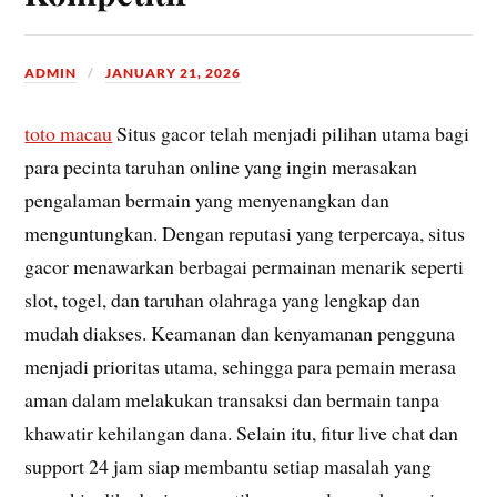
ADMIN
JANUARY 21, 2026
toto macau
Situs gacor telah menjadi pilihan utama bagi
para pecinta taruhan online yang ingin merasakan
pengalaman bermain yang menyenangkan dan
menguntungkan. Dengan reputasi yang terpercaya, situs
gacor menawarkan berbagai permainan menarik seperti
slot, togel, dan taruhan olahraga yang lengkap dan
mudah diakses. Keamanan dan kenyamanan pengguna
menjadi prioritas utama, sehingga para pemain merasa
aman dalam melakukan transaksi dan bermain tanpa
khawatir kehilangan dana. Selain itu, fitur live chat dan
support 24 jam siap membantu setiap masalah yang