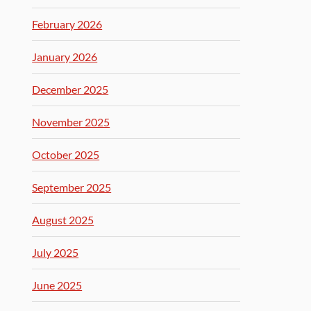
February 2026
January 2026
December 2025
November 2025
October 2025
September 2025
August 2025
July 2025
June 2025