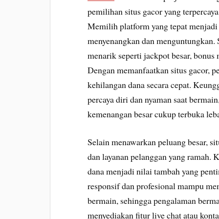
pemilihan situs gacor yang terperca
Memilih platform yang tepat menjad
menyenangkan dan menguntungkan. Si
menarik seperti jackpot besar, bonus
Dengan memanfaatkan situs gacor, p
kehilangan dana secara cepat. Keung
percaya diri dan nyaman saat bermai
kemenangan besar cukup terbuka leba
Selain menawarkan peluang besar, sit
dan layanan pelanggan yang ramah. K
dana menjadi nilai tambah yang pent
responsif dan profesional mampu me
bermain, sehingga pengalaman bermain
menyediakan fitur live chat atau kon