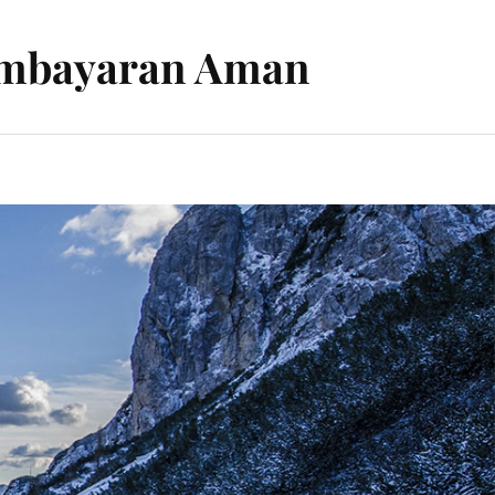
Pembayaran Aman