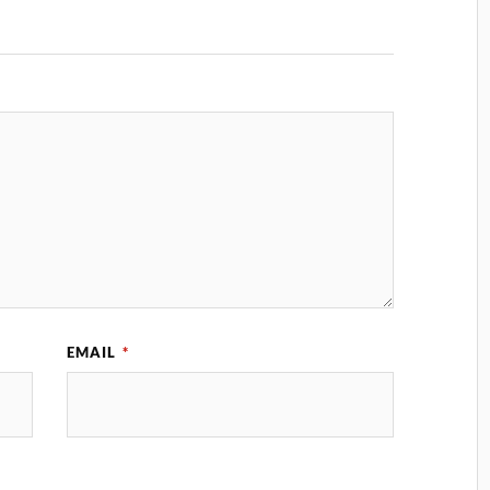
EMAIL
*