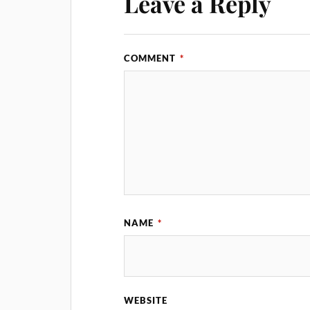
Leave a Reply
COMMENT
*
NAME
*
WEBSITE