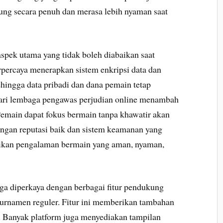
ng secara penuh dan merasa lebih nyaman saat
spek utama yang tidak boleh diabaikan saat
erpercaya menerapkan sistem enkripsi data dan
hingga data pribadi dan dana pemain tetap
mi dari lembaga pengawas perjudian online menambah
 Pemain dapat fokus bermain tanpa khawatir akan
ngan reputasi baik dan sistem keamanan yang
ikan pengalaman bermain yang aman, nyaman,
uga diperkaya dengan berbagai fitur pendukung
n turnamen reguler. Fitur ini memberikan tambahan
ia. Banyak platform juga menyediakan tampilan