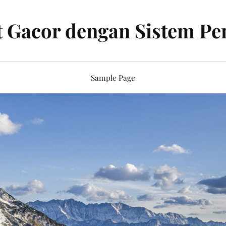
ot Gacor dengan Sistem 
Sample Page