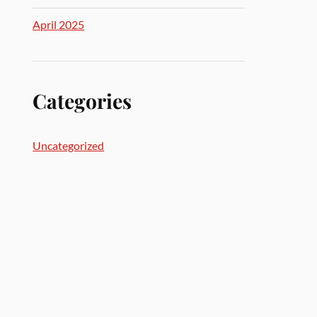
April 2025
Categories
Uncategorized