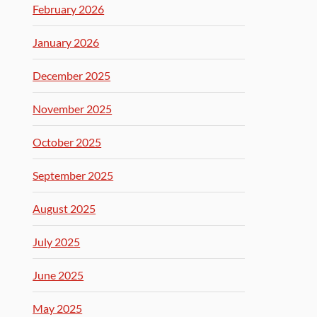
February 2026
January 2026
December 2025
November 2025
October 2025
September 2025
August 2025
July 2025
June 2025
May 2025