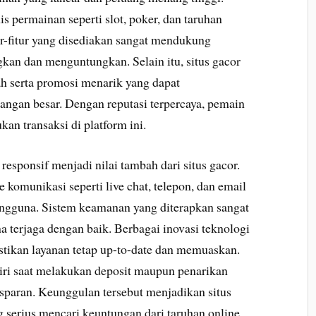
s permainan seperti slot, poker, dan taruhan
tur-fitur yang disediakan sangat mendukung
an dan menguntungkan. Selain itu, situs gacor
 serta promosi menarik yang dapat
ngan besar. Dengan reputasi terpercaya, pemain
n transaksi di platform ini.
esponsif menjadi nilai tambah dari situs gacor.
omunikasi seperti live chat, telepon, dan email
ngguna. Sistem keamanan yang diterapkan sangat
a terjaga dengan baik. Berbagai inovasi teknologi
tikan layanan tetap up-to-date dan memuaskan.
iri saat melakukan deposit maupun penarikan
nsparan. Keunggulan tersebut menjadikan situs
g serius mencari keuntungan dari taruhan online.