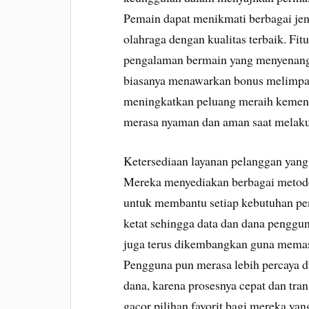
Pemain dapat menikmati berbagai jeni
olahraga dengan kualitas terbaik. Fi
pengalaman bermain yang menyenangk
biasanya menawarkan bonus melimpah
meningkatkan peluang meraih kemena
merasa nyaman dan aman saat melakuka
Ketersediaan layanan pelanggan yang r
Mereka menyediakan berbagai metode k
untuk membantu setiap kebutuhan pe
ketat sehingga data dan dana penggun
juga terus dikembangkan guna memas
Pengguna pun merasa lebih percaya d
dana, karena prosesnya cepat dan tra
gacor pilihan favorit bagi mereka yan