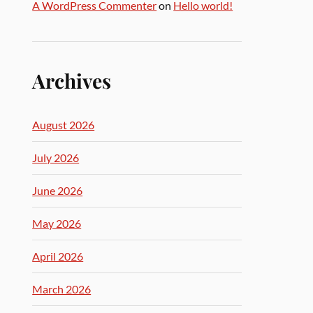
A WordPress Commenter
on
Hello world!
Archives
August 2026
July 2026
June 2026
May 2026
April 2026
March 2026