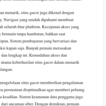
n menarik, situs gacor juga dikenal dengan
dly. Navigasi yang mudah dipahami membuat
 seluruh fitur platform. Kecepatan akses yang
bermain tanpa hambatan, bahkan saat
ipun. Sistem pembayaran yang bervariasi dan
aksi kapan saja. Banyak pemain merasakan
l dan lengkap ini. Kemudahan akses dan
utama keberhasilan situs gacor dalam menarik
alangan.
 pengelolaan situs gacor memberikan pengalaman
tma permainan dioptimalkan agar memberi peluang
ga keadilan. Sistem keamanan data pengguna juga
ngi dari ancaman siber. Dengan demikian, pemain