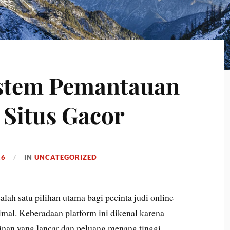
istem Pemantauan
 Situs Gacor
26
IN
UNCATEGORIZED
alah satu pilihan utama bagi pecinta judi online
al. Keberadaan platform ini dikenal karena
nan yang lancar dan peluang menang tinggi.