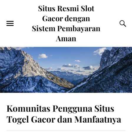
Situs Resmi Slot
Gacor dengan
Sistem Pembayaran
Aman
Komunitas Pengguna Situs
Togel Gacor dan Manfaatnya