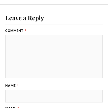
Leave a Reply
COMMENT
*
NAME
*