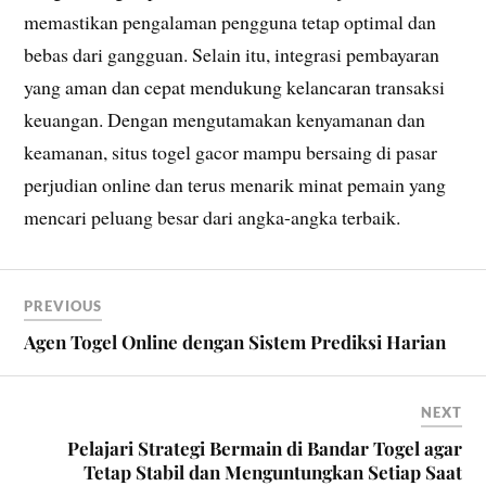
memastikan pengalaman pengguna tetap optimal dan
bebas dari gangguan. Selain itu, integrasi pembayaran
yang aman dan cepat mendukung kelancaran transaksi
keuangan. Dengan mengutamakan kenyamanan dan
keamanan, situs togel gacor mampu bersaing di pasar
perjudian online dan terus menarik minat pemain yang
mencari peluang besar dari angka-angka terbaik.
PREVIOUS
Agen Togel Online dengan Sistem Prediksi Harian
NEXT
Pelajari Strategi Bermain di Bandar Togel agar
Tetap Stabil dan Menguntungkan Setiap Saat