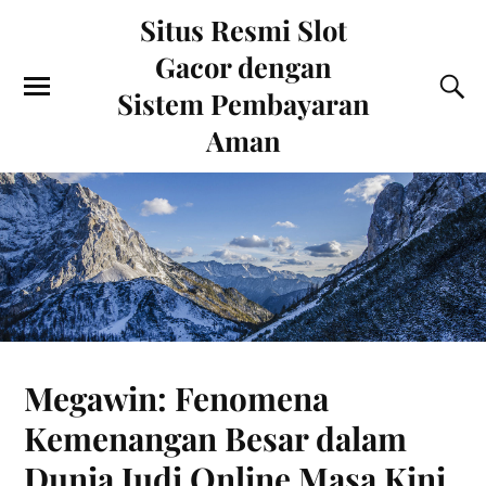
Situs Resmi Slot
Gacor dengan
Sistem Pembayaran
Aman
Megawin: Fenomena
Kemenangan Besar dalam
Dunia Judi Online Masa Kini