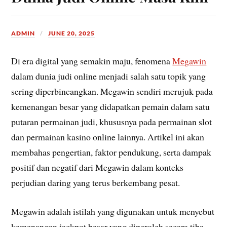
ADMIN
JUNE 20, 2025
Di era digital yang semakin maju, fenomena
Megawin
dalam dunia judi online menjadi salah satu topik yang
sering diperbincangkan. Megawin sendiri merujuk pada
kemenangan besar yang didapatkan pemain dalam satu
putaran permainan judi, khususnya pada permainan slot
dan permainan kasino online lainnya. Artikel ini akan
membahas pengertian, faktor pendukung, serta dampak
positif dan negatif dari Megawin dalam konteks
perjudian daring yang terus berkembang pesat.
Megawin adalah istilah yang digunakan untuk menyebut
kemenangan jackpot besar yang diperoleh secara tiba-