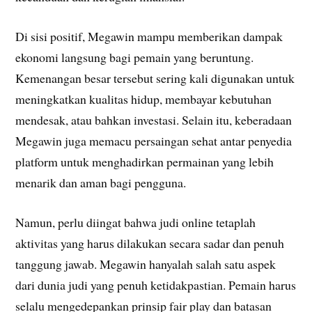
Di sisi positif, Megawin mampu memberikan dampak
ekonomi langsung bagi pemain yang beruntung.
Kemenangan besar tersebut sering kali digunakan untuk
meningkatkan kualitas hidup, membayar kebutuhan
mendesak, atau bahkan investasi. Selain itu, keberadaan
Megawin juga memacu persaingan sehat antar penyedia
platform untuk menghadirkan permainan yang lebih
menarik dan aman bagi pengguna.
Namun, perlu diingat bahwa judi online tetaplah
aktivitas yang harus dilakukan secara sadar dan penuh
tanggung jawab. Megawin hanyalah salah satu aspek
dari dunia judi yang penuh ketidakpastian. Pemain harus
selalu mengedepankan prinsip fair play dan batasan