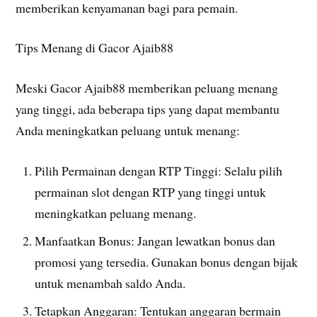
memberikan kenyamanan bagi para pemain.
Tips Menang di Gacor Ajaib88
Meski Gacor Ajaib88 memberikan peluang menang
yang tinggi, ada beberapa tips yang dapat membantu
Anda meningkatkan peluang untuk menang:
Pilih Permainan dengan RTP Tinggi: Selalu pilih
permainan slot dengan RTP yang tinggi untuk
meningkatkan peluang menang.
Manfaatkan Bonus: Jangan lewatkan bonus dan
promosi yang tersedia. Gunakan bonus dengan bijak
untuk menambah saldo Anda.
Tetapkan Anggaran: Tentukan anggaran bermain