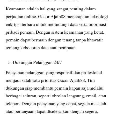
Keamanan adalah hal yang sangat penting dalam
perjudian online. Gacor Ajaib88 menerapkan teknologi
enkripsi terbaru untuk melindungi data serta informasi
pribadi pemain. Dengan sistem keamanan yang ketat,
pemain dapat bermain dengan tenang tanpa khawatir
tentang kebocoran data atau penipuan.
Dukungan Pelanggan 24/7
Pelayanan pelanggan yang responsif dan profesional
menjadi salah satu prioritas Gacor Ajaib88. Tim
dukungan siap membantu pemain kapan saja melalui
berbagai saluran, seperti obrolan langsung, email, atau
telepon. Dengan pelayanan yang cepat, segala masalah
atau pertanyaan dapat diselesaikan dengan segera,