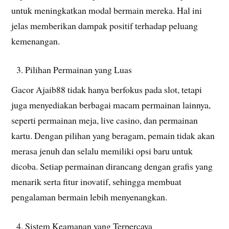
untuk meningkatkan modal bermain mereka. Hal ini
jelas memberikan dampak positif terhadap peluang
kemenangan.
Pilihan Permainan yang Luas
Gacor Ajaib88 tidak hanya berfokus pada slot, tetapi
juga menyediakan berbagai macam permainan lainnya,
seperti permainan meja, live casino, dan permainan
kartu. Dengan pilihan yang beragam, pemain tidak akan
merasa jenuh dan selalu memiliki opsi baru untuk
dicoba. Setiap permainan dirancang dengan grafis yang
menarik serta fitur inovatif, sehingga membuat
pengalaman bermain lebih menyenangkan.
Sistem Keamanan yang Terpercaya