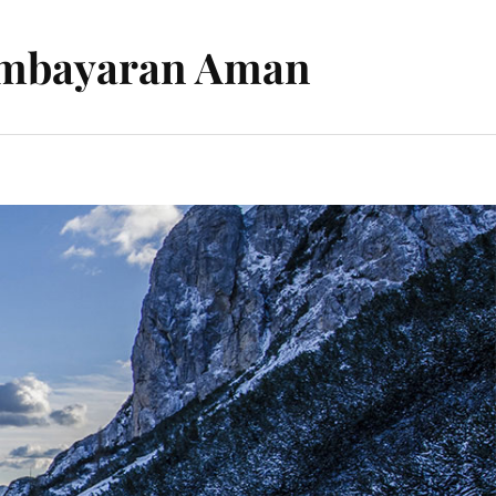
Pembayaran Aman