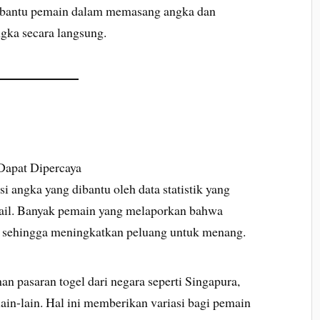
mbantu pemain dalam memasang angka dan
gka secara langsung.
Dapat Dipercaya
si angka yang dibantu oleh data statistik yang
tail. Banyak pemain yang melaporkan bahwa
at, sehingga meningkatkan peluang untuk menang.
an pasaran togel dari negara seperti Singapura,
in-lain. Hal ini memberikan variasi bagi pemain