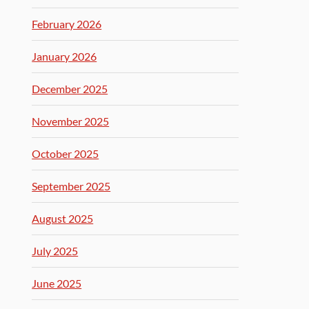
February 2026
January 2026
December 2025
November 2025
October 2025
September 2025
August 2025
July 2025
June 2025