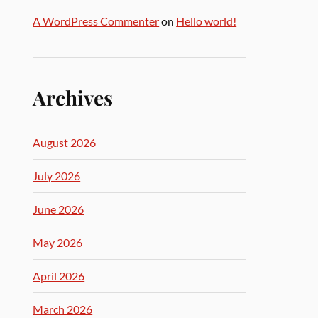
A WordPress Commenter
on
Hello world!
Archives
August 2026
July 2026
June 2026
May 2026
April 2026
March 2026