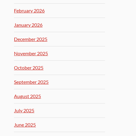
February 2026
January 2026
December 2025
November 2025
October 2025
September 2025
August 2025
July 2025
June 2025