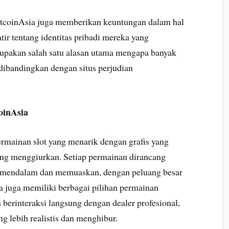
etcoinAsia juga memberikan keuntungan dalam hal
tir tentang identitas pribadi mereka yang
rupakan salah satu alasan utama mengapa banyak
dibandingkan dengan situs perjudian
oinAsia
mainan slot yang menarik dengan grafis yang
ang menggiurkan. Setiap permainan dirancang
mendalam dan memuaskan, dengan peluang besar
a juga memiliki berbagai pilihan permainan
 berinteraksi langsung dengan dealer profesional,
 lebih realistis dan menghibur.