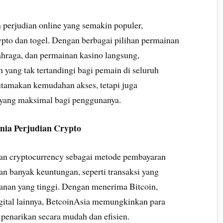
m perjudian online yang semakin populer,
pto dan togel. Dengan berbagai pilihan permainan
lahraga, dan permainan kasino langsung,
ang tak tertandingi bagi pemain di seluruh
utamakan kemudahan akses, tetapi juga
yang maksimal bagi penggunanya.
nia Perjudian Crypto
an cryptocurrency sebagai metode pembayaran
 banyak keuntungan, seperti transaksi yang
manan yang tinggi. Dengan menerima Bitcoin,
gital lainnya, BetcoinAsia memungkinkan para
penarikan secara mudah dan efisien.