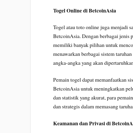
Togel Online di BetcoinAsia
Togel atau toto online juga menjadi s
BetcoinAsia. Dengan berbagai jenis p
memiliki banyak pilihan untuk mencob
menawarkan berbagai sistem taruha
angka-angka yang akan dipertaruhkan
Pemain togel dapat memanfaatkan sis
BetcoinAsia untuk meningkatkan pel
dan statistik yang akurat, para pema
dan strategis dalam memasang taruha
Keamanan dan Privasi di BetcoinA