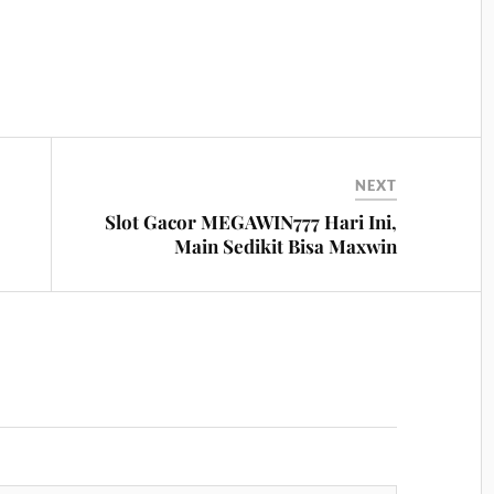
NEXT
Slot Gacor MEGAWIN777 Hari Ini,
Main Sedikit Bisa Maxwin