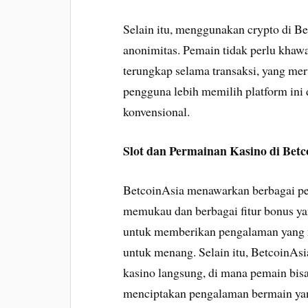
Selain itu, menggunakan crypto di B
anonimitas. Pemain tidak perlu khawa
terungkap selama transaksi, yang me
pengguna lebih memilih platform ini 
konvensional.
Slot dan Permainan Kasino di Betc
BetcoinAsia menawarkan berbagai per
memukau dan berbagai fitur bonus y
untuk memberikan pengalaman yang 
untuk menang. Selain itu, BetcoinAsi
kasino langsung, di mana pemain bisa
menciptakan pengalaman bermain yang