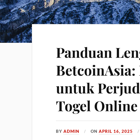
Panduan Len
BetcoinAsia:
untuk Perjud
Togel Online
BY
ADMIN
ON
APRIL 16, 2025