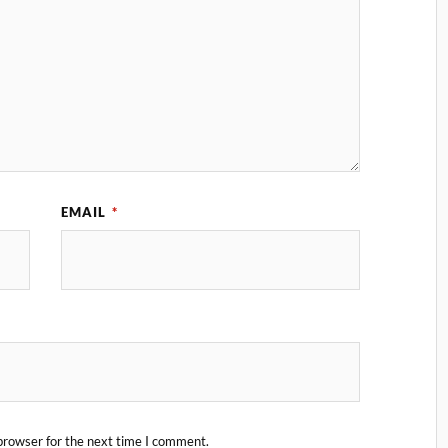
EMAIL
*
browser for the next time I comment.