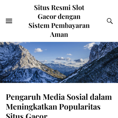
Situs Resmi Slot
Gacor dengan
Sistem Pembayaran
Aman
Pengaruh Media Sosial dalam
Meningkatkan Popularitas
Situs Gacor