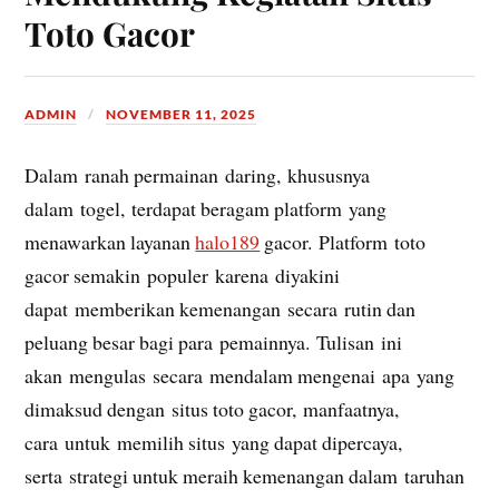
Toto Gacor
ADMIN
NOVEMBER 11, 2025
Dalam ranah permainan daring, khususnya
dalam togel, terdapat beragam platform yang
menawarkan layanan
halo189
gacor. Platform toto
gacor semakin populer karena diyakini
dapat memberikan kemenangan secara rutin dan
peluang besar bagi para pemainnya. Tulisan ini
akan mengulas secara mendalam mengenai apa yang
dimaksud dengan situs toto gacor, manfaatnya,
cara untuk memilih situs yang dapat dipercaya,
serta strategi untuk meraih kemenangan dalam taruhan