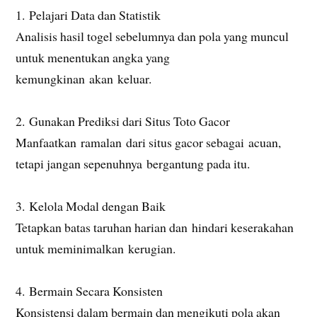
1. Pelajari Data dan Statistik
Analisis hasil togel sebelumnya dan pola yang muncul
untuk menentukan angka yang
kemungkinan akan keluar.
2. Gunakan Prediksi dari Situs Toto Gacor
Manfaatkan ramalan dari situs gacor sebagai acuan,
tetapi jangan sepenuhnya bergantung pada itu.
3. Kelola Modal dengan Baik
Tetapkan batas taruhan harian dan hindari keserakahan
untuk meminimalkan kerugian.
4. Bermain Secara Konsisten
Konsistensi dalam bermain dan mengikuti pola akan