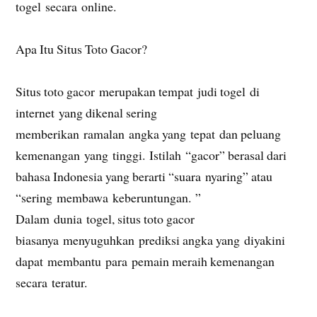
togel secara online.
Apa Itu Situs Toto Gacor?
Situs toto gacor merupakan tempat judi togel di
internet yang dikenal sering
memberikan ramalan angka yang tepat dan peluang
kemenangan yang tinggi. Istilah “gacor” berasal dari
bahasa Indonesia yang berarti “suara nyaring” atau
“sering membawa keberuntungan. ”
Dalam dunia togel, situs toto gacor
biasanya menyuguhkan prediksi angka yang diyakini
dapat membantu para pemain meraih kemenangan
secara teratur.