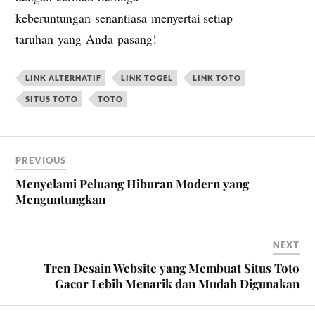
keberuntungan senantiasa menyertai setiap
taruhan yang Anda pasang!
LINK ALTERNATIF
LINK TOGEL
LINK TOTO
SITUS TOTO
TOTO
PREVIOUS
Menyelami Peluang Hiburan Modern yang
Menguntungkan
NEXT
Tren Desain Website yang Membuat Situs Toto
Gacor Lebih Menarik dan Mudah Digunakan