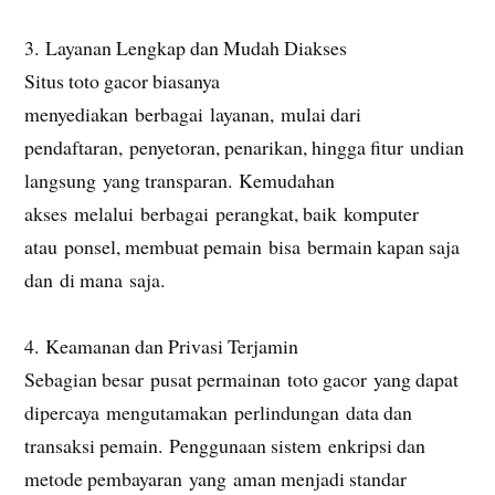
3. Layanan Lengkap dan Mudah Diakses
Situs toto gacor biasanya
menyediakan berbagai layanan, mulai dari
pendaftaran, penyetoran, penarikan, hingga fitur undian
langsung yang transparan. Kemudahan
akses melalui berbagai perangkat, baik komputer
atau ponsel, membuat pemain bisa bermain kapan saja
dan di mana saja.
4. Keamanan dan Privasi Terjamin
Sebagian besar pusat permainan toto gacor yang dapat
dipercaya mengutamakan perlindungan data dan
transaksi pemain. Penggunaan sistem enkripsi dan
metode pembayaran yang aman menjadi standar