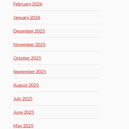
February 2026
January 2026
December 2025
November 2025
October 2025
September 2025
August 2025
July 2025
June 2025
May 2025