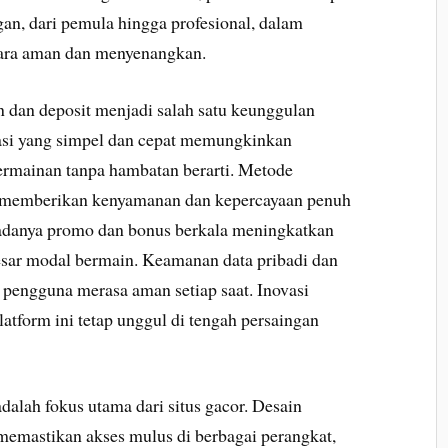
n, dari pemula hingga profesional, dalam
ecara aman dan menyenangkan.
 dan deposit menjadi salah satu keunggulan
trasi yang simpel dan cepat memungkinkan
rmainan tanpa hambatan berarti. Metode
 memberikan kenyamanan dan kepercayaan penuh
, adanya promo dan bonus berkala meningkatkan
ar modal bermain. Keamanan data pribadi dan
ga pengguna merasa aman setiap saat. Inovasi
atform ini tetap unggul di tengah persaingan
alah fokus utama dari situs gacor. Desain
memastikan akses mulus di berbagai perangkat,