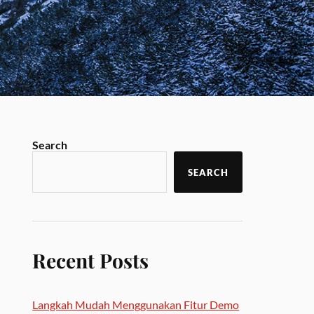
Search
SEARCH
Recent Posts
Langkah Mudah Menggunakan Fitur Demo