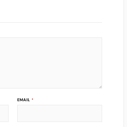
EMAIL
*