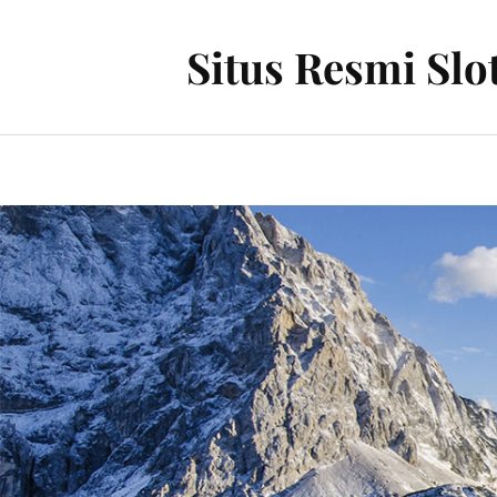
Situs Resmi Sl