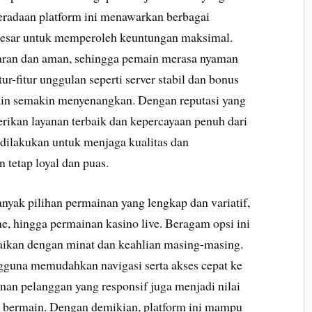
eradaan platform ini menawarkan berbagai
besar untuk memperoleh keuntungan maksimal.
paran dan aman, sehingga pemain merasa nyaman
ur-fitur unggulan seperti server stabil dan bonus
n semakin menyenangkan. Dengan reputasi yang
rikan layanan terbaik dan kepercayaan penuh dari
s dilakukan untuk menjaga kualitas dan
tetap loyal dan puas.
anyak pilihan permainan yang lengkap dan variatif,
ine, hingga permainan kasino live. Beragam opsi ini
kan dengan minat dan keahlian masing-masing.
guna memudahkan navigasi serta akses cepat ke
anan pelanggan yang responsif juga menjadi nilai
 bermain. Dengan demikian, platform ini mampu