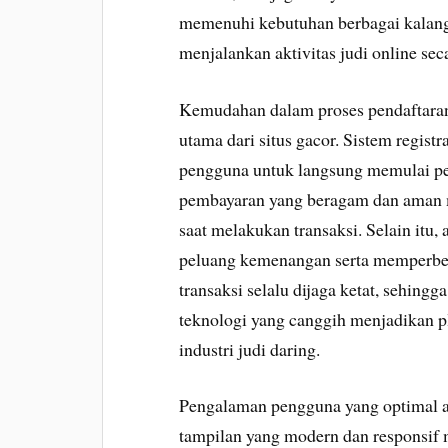
memenuhi kebutuhan berbagai kalanga
menjalankan aktivitas judi online s
Kemudahan dalam proses pendaftaran
utama dari situs gacor. Sistem regis
pengguna untuk langsung memulai pe
pembayaran yang beragam dan aman
saat melakukan transaksi. Selain itu
peluang kemenangan serta memperbes
transaksi selalu dijaga ketat, sehing
teknologi yang canggih menjadikan pl
industri judi daring.
Pengalaman pengguna yang optimal ad
tampilan yang modern dan responsif 