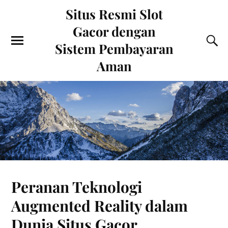
Situs Resmi Slot
Gacor dengan
Sistem Pembayaran
Aman
Peranan Teknologi
Augmented Reality dalam
Dunia Situs Gacor