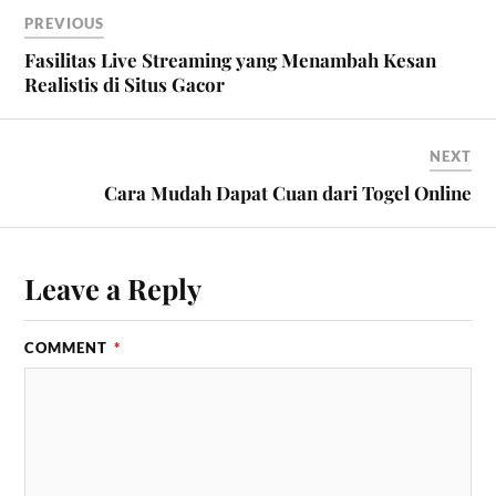
PREVIOUS
Fasilitas Live Streaming yang Menambah Kesan
Realistis di Situs Gacor
NEXT
Cara Mudah Dapat Cuan dari Togel Online
Leave a Reply
COMMENT
*