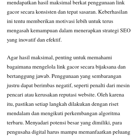
mendapatkan hasil maksimal berkat penggunaan link
gacor secara konsisten dan tepat sasaran. Keberhasilan
ini tentu memberikan motivasi lebih untuk terus
mengasah kemampuan dalam menerapkan strategi SEO
yang inovatif dan efektif.
Agar hasil maksimal, penting untuk memahami
bagaimana mengelola link gacor secara bijaksana dan
bertanggung jawab. Penggunaan yang sembarangan
justru dapat berimbas negatif, seperti penalti dari mesin
pencari atau kerusakan reputasi website. Oleh karena
itu, pastikan setiap langkah dilakukan dengan riset
mendalam dan mengikuti perkembangan algoritma
terbaru. Menyadari potensi besar yang dimiliki, para
pengusaha digital harus mampu memanfaatkan peluang