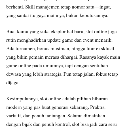
berhenti. Skill manajemen tetap nomor satu—ingat,
yang santai itu gaya mainnya, bukan keputusannya.
Buat kamu yang suka eksplor hal baru, slot online juga
rutin menghadirkan update game dan event menarik.
Ada turnamen, bonus musiman, hingga fitur eksklusif
yang bikin pemain merasa dihargai. Rasanya kayak main
game online pada umumnya, tapi dengan sentuhan
dewasa yang lebih strategis. Fun tetap jalan, fokus tetap
dijaga.
Kesimpulannya, slot online adalah pilihan hiburan
modern yang pas buat generasi sekarang. Praktis,
variatif, dan penuh tantangan. Selama dimainkan
dengan bijak dan penuh kontrol, slot bisa jadi cara seru