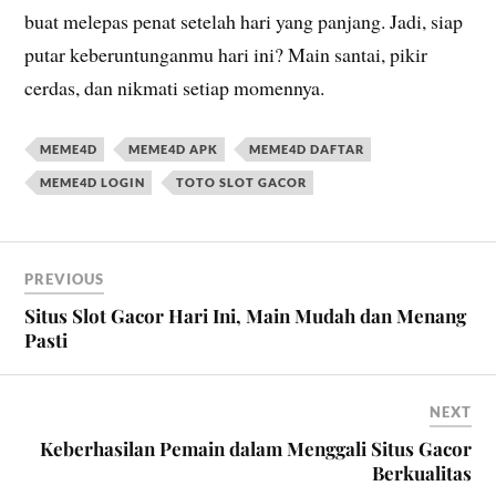
buat melepas penat setelah hari yang panjang. Jadi, siap
putar keberuntunganmu hari ini? Main santai, pikir
cerdas, dan nikmati setiap momennya.
MEME4D
MEME4D APK
MEME4D DAFTAR
MEME4D LOGIN
TOTO SLOT GACOR
PREVIOUS
Situs Slot Gacor Hari Ini, Main Mudah dan Menang
Pasti
NEXT
Keberhasilan Pemain dalam Menggali Situs Gacor
Berkualitas