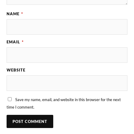
NAME
*
EMAIL
*
WEBSITE
Save my name, email, and website in this browser for the next
time I comment.