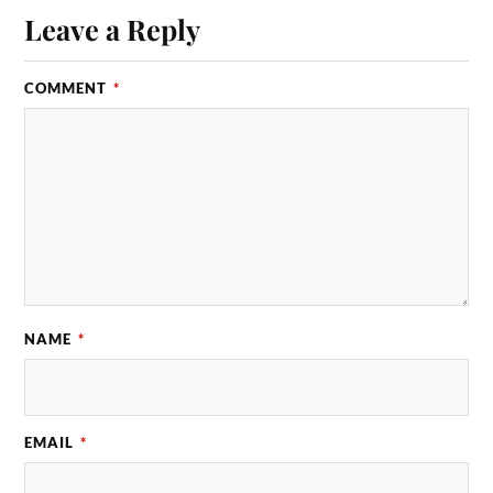
Leave a Reply
COMMENT
*
NAME
*
EMAIL
*