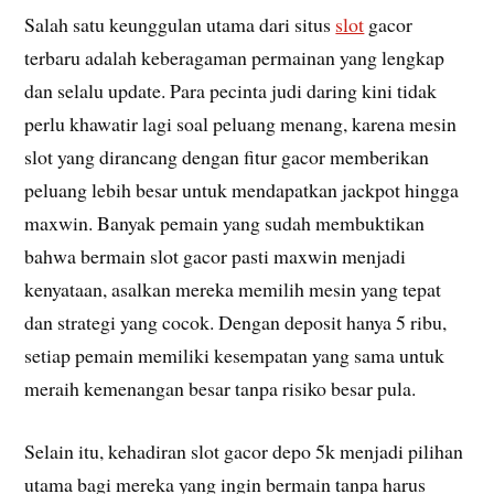
Salah satu keunggulan utama dari situs
slot
gacor
terbaru adalah keberagaman permainan yang lengkap
dan selalu update. Para pecinta judi daring kini tidak
perlu khawatir lagi soal peluang menang, karena mesin
slot yang dirancang dengan fitur gacor memberikan
peluang lebih besar untuk mendapatkan jackpot hingga
maxwin. Banyak pemain yang sudah membuktikan
bahwa bermain slot gacor pasti maxwin menjadi
kenyataan, asalkan mereka memilih mesin yang tepat
dan strategi yang cocok. Dengan deposit hanya 5 ribu,
setiap pemain memiliki kesempatan yang sama untuk
meraih kemenangan besar tanpa risiko besar pula.
Selain itu, kehadiran slot gacor depo 5k menjadi pilihan
utama bagi mereka yang ingin bermain tanpa harus