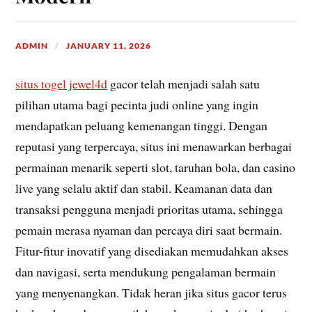
ADMIN
JANUARY 11, 2026
situs togel jewel4d
gacor telah menjadi salah satu
pilihan utama bagi pecinta judi online yang ingin
mendapatkan peluang kemenangan tinggi. Dengan
reputasi yang terpercaya, situs ini menawarkan berbagai
permainan menarik seperti slot, taruhan bola, dan casino
live yang selalu aktif dan stabil. Keamanan data dan
transaksi pengguna menjadi prioritas utama, sehingga
pemain merasa nyaman dan percaya diri saat bermain.
Fitur-fitur inovatif yang disediakan memudahkan akses
dan navigasi, serta mendukung pengalaman bermain
yang menyenangkan. Tidak heran jika situs gacor terus