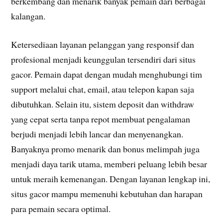
berkembang dan menarik banyak pemain dari berbagai
kalangan.
Ketersediaan layanan pelanggan yang responsif dan
profesional menjadi keunggulan tersendiri dari situs
gacor. Pemain dapat dengan mudah menghubungi tim
support melalui chat, email, atau telepon kapan saja
dibutuhkan. Selain itu, sistem deposit dan withdraw
yang cepat serta tanpa repot membuat pengalaman
berjudi menjadi lebih lancar dan menyenangkan.
Banyaknya promo menarik dan bonus melimpah juga
menjadi daya tarik utama, memberi peluang lebih besar
untuk meraih kemenangan. Dengan layanan lengkap ini,
situs gacor mampu memenuhi kebutuhan dan harapan
para pemain secara optimal.