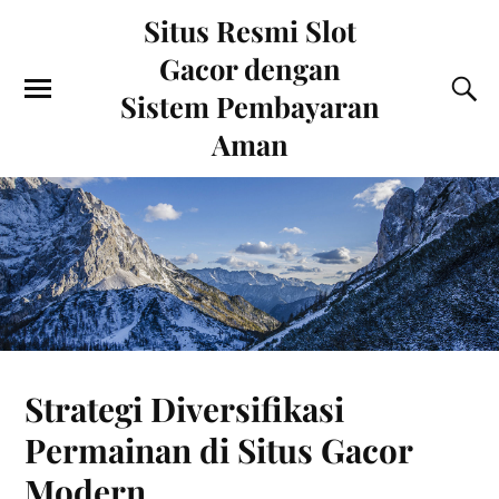
Situs Resmi Slot
Gacor dengan
Sistem Pembayaran
Aman
Strategi Diversifikasi
Permainan di Situs Gacor
Modern