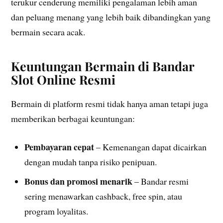
terukur cenderung memiliki pengalaman lebih aman
dan peluang menang yang lebih baik dibandingkan yang
bermain secara acak.
Keuntungan Bermain di Bandar
Slot Online Resmi
Bermain di platform resmi tidak hanya aman tetapi juga
memberikan berbagai keuntungan:
Pembayaran cepat
– Kemenangan dapat dicairkan
dengan mudah tanpa risiko penipuan.
Bonus dan promosi menarik
– Bandar resmi
sering menawarkan cashback, free spin, atau
program loyalitas.