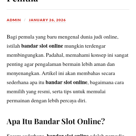
ADMIN
JANUARY 26, 2026
Bagi pemula yang baru mengenal dunia judi online,
bandar slot online
istilah
mungkin terdengar
membingungkan. Padahal, memahami konsep ini sangat
penting agar pengalaman bermain lebih aman dan
menyenangkan. Artikel ini akan membahas secara
bandar slot online
sederhana apa itu
, bagaimana cara
memilih yang resmi, serta tips untuk memulai
permainan dengan lebih percaya diri.
Apa Itu Bandar Slot Online?
bandar slot online
Secara sederhana,
adalah penyedia