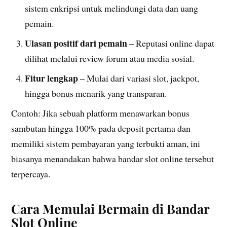
sistem enkripsi untuk melindungi data dan uang
pemain.
Ulasan positif dari pemain
– Reputasi online dapat
dilihat melalui review forum atau media sosial.
Fitur lengkap
– Mulai dari variasi slot, jackpot,
hingga bonus menarik yang transparan.
Contoh: Jika sebuah platform menawarkan bonus
sambutan hingga 100% pada deposit pertama dan
memiliki sistem pembayaran yang terbukti aman, ini
biasanya menandakan bahwa bandar slot online tersebut
terpercaya.
Cara Memulai Bermain di Bandar
Slot Online