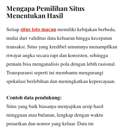
Mengapa Pemilihan Situs
Menentukan Hasil
situs toto macau
Setiap
memiliki kebijakan berbeda,
mulai dari validitas data keluaran hingga kecepatan
transaksi. Situs yang kredibel umumnya menampilkan
riwayat angka secara rapi dan konsisten, sehingga
pemain bisa menganalisis pola dengan lebih rasional.
Transparansi seperti ini membantu mengurangi
spekulasi berlebihan dan meningkatkan kepercayaan.
Contoh data pendukung:
Situs yang baik biasanya menyajikan arsip hasil
mingguan atau bulanan, lengkap dengan waktu
penarikan dan nomor yang keluar. Data ini